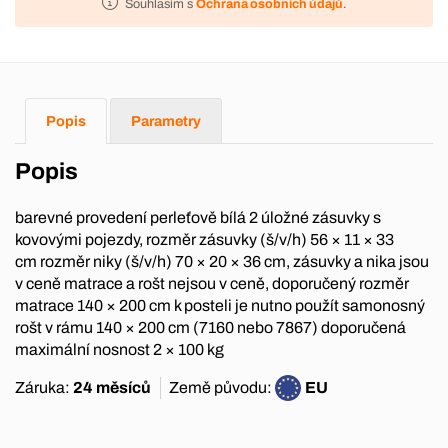
Souhlasím s
Ochrana osobních údajů
.
Popis
Parametry
Popis
barevné provedení perleťově bílá 2 úložné zásuvky s
kovovými pojezdy, rozměr zásuvky (š/v/h) 56 × 11 × 33
cm rozměr niky (š/v/h) 70 × 20 × 36 cm, zásuvky a nika jsou
v ceně matrace a rošt nejsou v ceně, doporučený rozměr
matrace 140 × 200 cm k posteli je nutno použít samonosný
rošt v rámu 140 × 200 cm (7160 nebo 7867) doporučená
maximální nosnost 2 × 100 kg
Záruka:
24 měsíců
Země původu:
EU