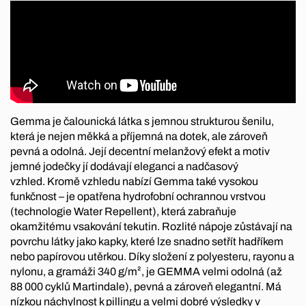
Gemma je čalounická látka s jemnou strukturou šenilu,
která je nejen měkká a příjemná na dotek, ale zároveň
pevná a odolná. Její decentní melanžový efekt a motiv
jemné jodečky jí dodávají eleganci a nadčasový
vzhled. Kromě vzhledu nabízí Gemma také vysokou
funkčnost – je opatřena hydrofobní ochrannou vrstvou
(technologie Water Repellent), která zabraňuje
okamžitému vsakování tekutin. Rozlité nápoje zůstávají na
povrchu látky jako kapky, které lze snadno setřít hadříkem
nebo papírovou utěrkou. Díky složení z polyesteru, rayonu a
nylonu, a gramáži 340 g/m², je GEMMA velmi odolná (až
88 000 cyklů Martindale), pevná a zároveň elegantní. Má
nízkou náchylnost k pillingu a velmi dobré výsledky v