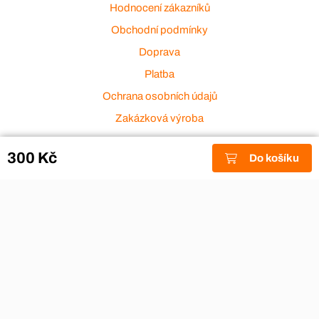
Hodnocení zákazníků
Obchodní podmínky
Doprava
Platba
Ochrana osobních údajů
Zakázková výroba
Zákaznický servis
300 Kč
Do košíku
Akce a výprodej
Dárkové poukazy
Reklamace
Odstoupení od smlouvy
Stěhovací firmy
Návody
Nákup na splátky