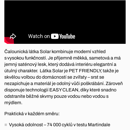
Čalounická látka Solar kombinuje moderní vzhled
s vysokou funkčností. Je příjemně měkká, sametová a má
jemný saténový lesk, který dodává interiéru elegantní a
útulný charakter. Látka Solar je PET FRIENDLY, takže je
skvělou volbou do domácností se zvířaty – srst se
nezapichuje a materiál je odolný vůči poškrábání. Zároveň
disponuje technologií EASY CLEAN, díky které snadno
odstraníte běžné skvrny pouze vodou nebo vodou s
mýdlem.
Praktická v každém směru:
Vysoká odolnost – 74 000 cyklů v testu Martindale