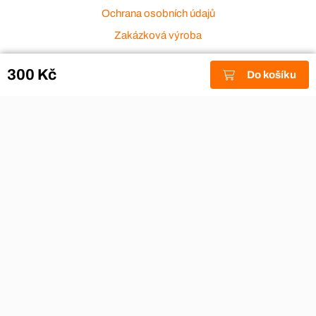
Ochrana osobních údajů
Zakázková výroba
Zákaznický servis
300 Kč
Do košíku
Akce a výprodej
Dárkové poukazy
Reklamace
Odstoupení od smlouvy
Stěhovací firmy
Návody
Nákup na splátky
Nábytek Hynčice, Broumov
Vše pro hotely
Kontakty
Přijímáme platební karty