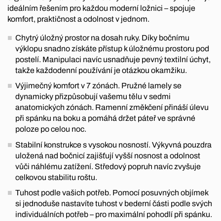
ideálním řešením pro každou moderní ložnici – spojuje
komfort, praktičnost a odolnost v jednom.
Chytrý úložný prostor na dosah ruky. Díky bočnímu
výklopu snadno získáte přístup k úložnému prostoru pod
postelí. Manipulaci navíc usnadňuje pevný textilní úchyt,
takže každodenní používání je otázkou okamžiku.
Výjimečný komfort v 7 zónách. Pružné lamely se
dynamicky přizpůsobují vašemu tělu v sedmi
anatomických zónách. Ramenní změkčení přináší úlevu
při spánku na boku a pomáhá držet páteř ve správné
poloze po celou noc.
Stabilní konstrukce s vysokou nosností. Výkyvná pouzdra
uložená nad bočnicí zajišťují vyšší nosnost a odolnost
vůči náhlému zatížení. Středový popruh navíc zvyšuje
celkovou stabilitu roštu.
Tuhost podle vašich potřeb. Pomocí posuvných objímek
si jednoduše nastavíte tuhost v bederní části podle svých
individuálních potřeb – pro maximální pohodlí při spánku.