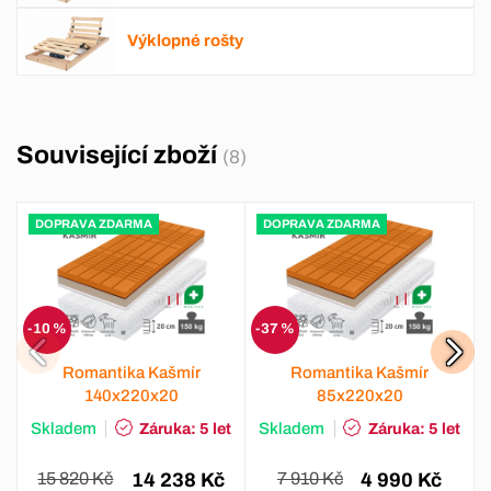
Výklopné rošty
Související zboží
(8)
DOPRAVA ZDARMA
DOPRAVA ZDARMA
-10 %
-37 %
Romantika Kašmír
Romantika Kašmír
140x220x20
85x220x20
Skladem
Záruka: 5 let
Skladem
Záruka: 5 let
15 820 Kč
14 238 Kč
7 910 Kč
4 990 Kč