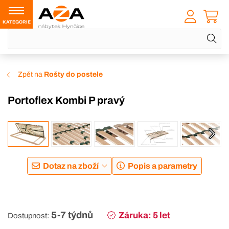
KATEGORIE
Zpět na
Rošty do postele
Portoflex Kombi P pravý
Dotaz na zboží
Popis a parametry
5-7 týdnů
Záruka: 5 let
Dostupnost: