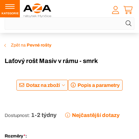
KATEGORIE
Zpět na
Pevné rošty
Laťový rošt Masiv v rámu - smrk
DOPRAVA ZDARMA
Dotaz na zboží
Popis a parametry
1-2 týdny
Nejčastější dotazy
Dostupnost:
Rozměry
*
: