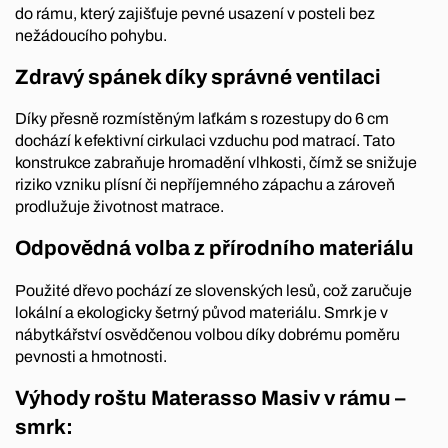
do rámu, který zajišťuje pevné usazení v posteli bez
nežádoucího pohybu.
Zdravý spánek díky správné ventilaci
Díky přesně rozmístěným laťkám s rozestupy do 6 cm
dochází k efektivní cirkulaci vzduchu pod matrací. Tato
konstrukce zabraňuje hromadění vlhkosti, čímž se snižuje
riziko vzniku plísní či nepříjemného zápachu a zároveň
prodlužuje životnost matrace.
Odpovědná volba z přírodního materiálu
Použité dřevo pochází ze slovenských lesů, což zaručuje
lokální a ekologicky šetrný původ materiálu. Smrk je v
nábytkářství osvědčenou volbou díky dobrému poměru
pevnosti a hmotnosti.
Výhody roštu Materasso Masiv v rámu –
smrk: