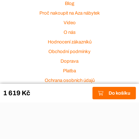
Blog
Proč nakoupit na Aza nábytek
Video
O nás
Hodnocení zákazníků
Obchodní podmínky
Doprava
Platba
Ochrana osobních údajů
Zakázková výroba
1 619 Kč
Do košíku
Zákaznický servis
Akce a výprodej
Dárkové poukazy
Reklamace