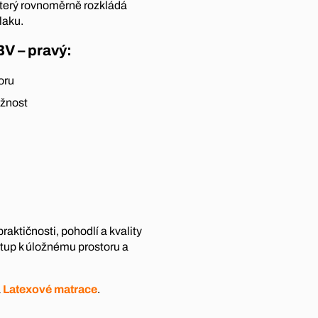
který rovnoměrně rozkládá
laku.
BV – pravý:
oru
užnost
aktičnosti, pohodlí a kvality
stup k úložnému prostoru a
a
Latexové matrace
.