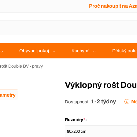
Proč nakoupit na Az
Obývací pokoj
Kuchyně
Dětský poko
rošt Double BV - pravý
Výklopný rošt Dou
rametry
1-2 týdny
Ne
Dostupnost:
Rozměry
*
: