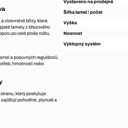
Vystaveno na prodejně
va
Šířka lamel / počet
 vícevrstvé břízy, která
Výška
dpjaté lamely z březového
Nosnost
oporu po celé ploše roštu.
Výklopný systém
lamel a posuvných regulátorů.
potřeb, hmotnosti nebo
y
tranu, který poskytuje
zajišťují pohodlné, plynulé a