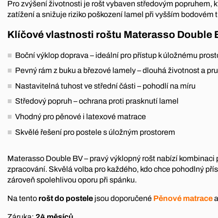
Pro zvýšení životnosti je rošt vybaven středovým popruhem, 
zatížení a snižuje riziko poškození lamel při vyšším bodovém t
Klíčové vlastnosti roštu Materasso Double 
Boční výklop doprava – ideální pro přístup k úložnému prost
Pevný rám z buku a březové lamely – dlouhá životnost a pr
Nastavitelná tuhost ve střední části – pohodlí na míru
Středový popruh – ochrana proti prasknutí lamel
Vhodný pro pěnové i latexové matrace
Skvělé řešení pro postele s úložným prostorem
Materasso Double BV – pravý výklopný rošt nabízí kombinaci pr
zpracování. Skvělá volba pro každého, kdo chce pohodlný pří
zároveň spolehlivou oporu při spánku.
Na tento
rošt do postele
jsou doporučené
Pěnové matrace
Záruka:
24 měsíců