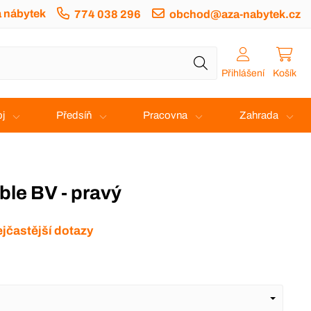
a nábytek
774 038 296
obchod@aza-nabytek.cz
Přihlášení
Košík
j
Předsíň
Pracovna
Zahrada
ble BV - pravý
jčastější dotazy