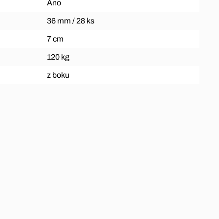
Ano
36 mm / 28 ks
7 cm
120 kg
z boku