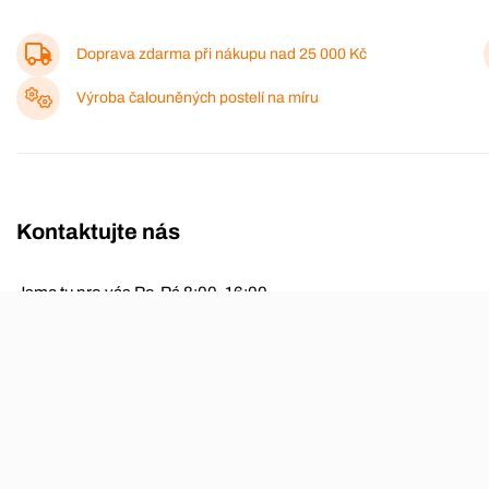
Doprava zdarma při nákupu nad
25 000 Kč
Výroba čalouněných postelí na míru
Kontaktujte nás
Jsme tu pro vás Po-Pá 8:00-16:00
Dotazy a objednávky
774 038 296
obchod@aza-nabytek.cz