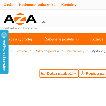
O nás
Hodnocení zákazníků
Kontakty
Akce a výprodej
Čalouněné postele
Ložnice
Ložnice
Rošty do postele
Pevné rošty
Výklopný 
DOPRAVA ZDARMA
Dotaz na zboží
Popis a pa