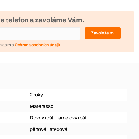
e telefon a zavoláme Vám.
Zavolejte mi
hlasím s
Ochrana osobních údajů
.
2 roky
Materasso
Rovný rošt, Lamelový rošt
pěnové, latexové