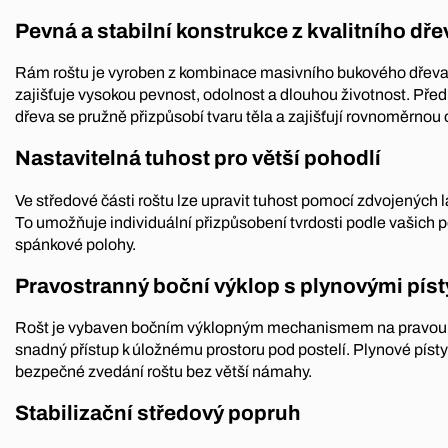
Pevná a stabilní konstrukce z kvalitního dře
Rám roštu je vyroben z kombinace masivního bukového dřeva a
zajišťuje vysokou pevnost, odolnost a dlouhou životnost. Pře
dřeva se pružně přizpůsobí tvaru těla a zajišťují rovnoměrnou 
Nastavitelná tuhost pro větší pohodlí
Ve středové části roštu lze upravit tuhost pomocí zdvojených 
To umožňuje individuální přizpůsobení tvrdosti podle vašich 
spánkové polohy.
Pravostranný boční výklop s plynovými píst
Rošt je vybaven bočním výklopným mechanismem na pravou s
snadný přístup k úložnému prostoru pod postelí. Plynové písty 
bezpečné zvedání roštu bez větší námahy.
Stabilizační středový popruh