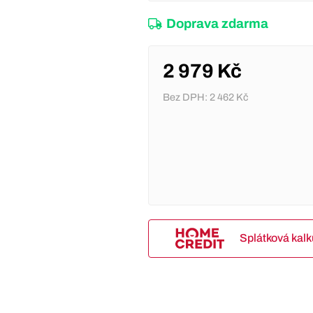
Doprava zdarma
2 979 Kč
Bez DPH:
2 462 Kč
Splátková kal