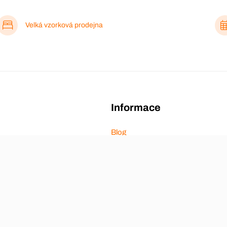
Velká vzorková prodejna
Informace
Blog
Proč nakoupit na Aza nábytek
Video
O nás
Hodnocení zákazníků
Obchodní podmínky
Doprava