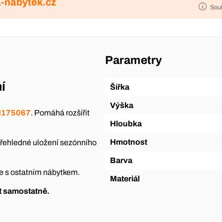
-nabytek.cz
Sou
Parametry
í
Šířka
Výška
IN175067
. Pomáhá rozšířit
Hloubka
Hmotnost
 přehledné uložení sezónního
Barva
e s ostatním nábytkem.
Materiál
at samostatně.