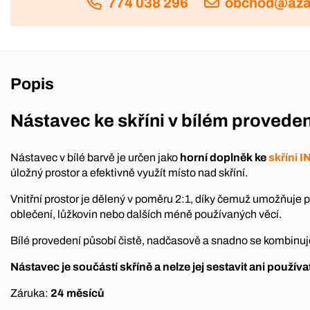
774 038 296
obchod@aza
Popis
Nástavec ke skříni v bílém proveden
Nástavec v bílé barvě je určen jako
horní doplněk ke
skříni 
úložný prostor a efektivně využít místo nad skříní.
Vnitřní prostor je dělený v poměru 2:1, díky čemuž umožňuje
oblečení, lůžkovin nebo dalších méně používaných věcí.
Bílé provedení působí čistě, nadčasově a snadno se kombinuj
Nástavec je součástí skříně a nelze jej sestavit ani použív
Záruka:
24 měsíců