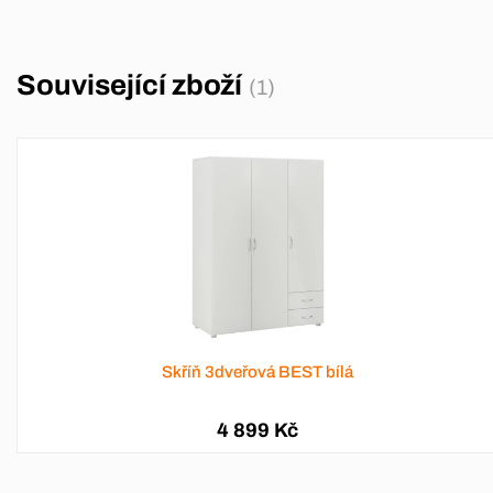
Související zboží
(1)
Skříň 3dveřová BEST bílá
4 899 Kč