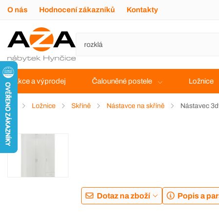
O nás
Hodnocení zákazníků
Kontakty
Akce a výprodej
Čalouněné postele
Ložnice
Ložnice
Skříně
Nástavce na skříně
Nástavec 3d
Dotaz na zboží
Popis a pa