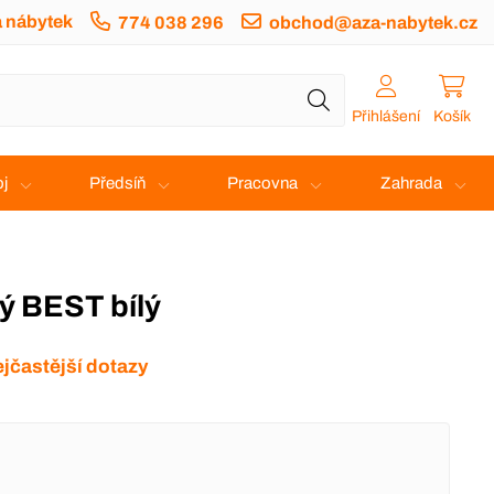
a nábytek
774 038 296
obchod@aza-nabytek.cz
Přihlášení
Košík
j
Předsíň
Pracovna
Zahrada
ý BEST bílý
jčastější dotazy