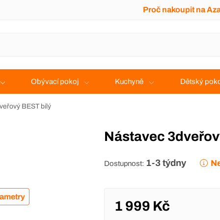
Proč nakoupit na Az
Obývací pokoj
Kuchyně
Dětský poko
veřový BEST bílý
Nástavec 3dveřov
1-3 týdny
Ne
Dostupnost:
rametry
1 999 Kč