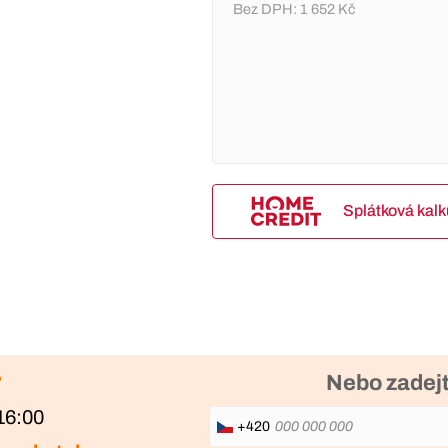
Bez DPH:
1 652 Kč
Splátková kal
?
Nebo zadejt
16:00
+420