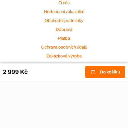
O nás
Hodnocení zákazníků
Obchodní podmínky
Doprava
Platba
Ochrana osobních údajů
Zakázková výroba
Zákaznický servis
2 999 Kč
Do košíku
Akce a výprodej
Dárkové poukazy
Reklamace
Odstoupení od smlouvy
Stěhovací firmy
Návody