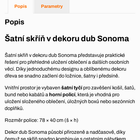
Popis
Parametry
Popis
Šatní skříň v dekoru dub Sonoma
Šatní skříň v dekoru dub Sonoma představuje praktické
řešení pro přehledné uložení oblečení a dalších osobních
věcí. Díky jednoduchému designu a oblíbenému dekoru
dřeva se snadno začlení do ložnice, šatny i předsíně.
Vnitřní prostor je vybaven
šatní tyčí
pro zavěšení košil, šatů,
bund nebo kabátů a
horní policí
, která je vhodná pro
uložení složeného oblečení, úložných boxů nebo sezónních
doplňků.
Rozměr police: 78 × 40 cm (š × h)
Dekor dub Sonoma působí přirozeně a nadčasově, díky
čemuž se skříň snadno kombinuje s ostatním nábytkem.