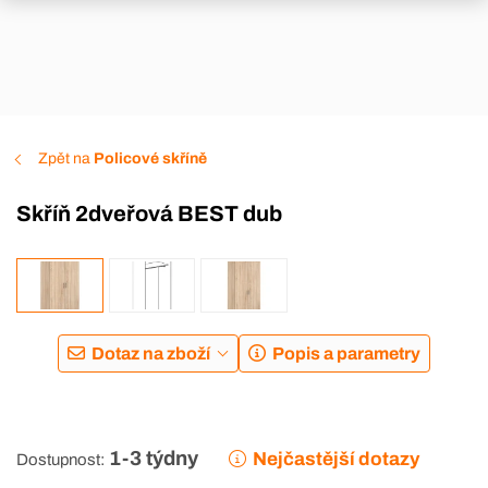
Zpět na
Policové skříně
Skříň 2dveřová BEST dub
Dotaz na zboží
Popis a parametry
1-3 týdny
Nejčastější dotazy
Dostupnost: