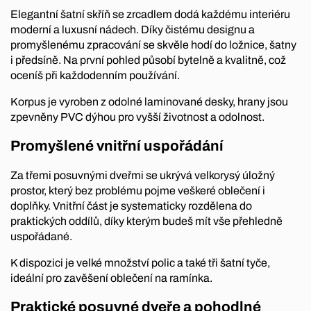
Elegantní šatní skříň se zrcadlem dodá každému interiéru
moderní a luxusní nádech. Díky čistému designu a
promyšlenému zpracování se skvěle hodí do ložnice, šatny
i předsíně. Na první pohled působí bytelně a kvalitně, což
oceníš při každodenním používání.
Korpus je vyroben z odolné laminované desky, hrany jsou
zpevněny PVC dýhou pro vyšší životnost a odolnost.
Promyšlené vnitřní uspořádání
Za třemi posuvnými dveřmi se ukrývá velkorysý úložný
prostor, který bez problému pojme veškeré oblečení i
doplňky. Vnitřní část je systematicky rozdělena do
praktických oddílů, díky kterým budeš mít vše přehledně
uspořádané.
K dispozici je velké množství polic a také tři šatní tyče,
ideální pro zavěšení oblečení na ramínka.
Praktické posuvné dveře a pohodlné