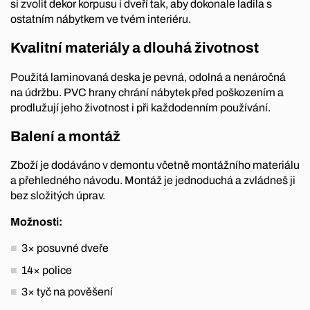
si zvolit dekor korpusu i dveří tak, aby dokonale ladila s
ostatním nábytkem ve tvém interiéru.
Kvalitní materiály a dlouhá životnost
Použitá laminovaná deska je pevná, odolná a nenáročná
na údržbu. PVC hrany chrání nábytek před poškozením a
prodlužují jeho životnost i při každodenním používání.
Balení a montáž
Zboží je dodáváno v demontu včetně montážního materiálu
a přehledného návodu. Montáž je jednoduchá a zvládneš ji
bez složitých úprav.
Možnosti:
3× posuvné dveře
14× police
3× tyč na pověšení