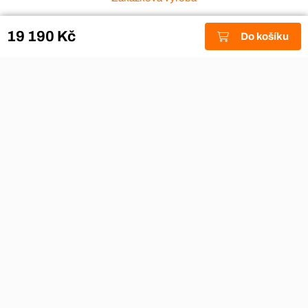
Zákaznický servis
19 190 Kč
Do košíku
Akce a výprodej
Dárkové poukazy
Reklamace
Odstoupení od smlouvy
Stěhovací firmy
Návody
Nákup na splátky
Nábytek Hynčice, Broumov
Vše pro hotely
Kontakty
Přijímáme platební karty