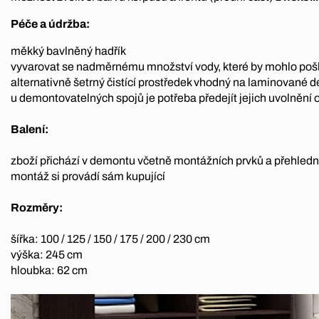
Péče a údržba:
měkký bavlněný hadřík
vyvarovat se nadměrnému množství vody, které by mohlo pošk
alternativně šetrný čistící prostředek vhodný na laminované 
u demontovatelných spojů je potřeba předejít jejich uvolněn
Balení:
zboží přichází v demontu včetně montážních prvků a přehle
montáž si provádí sám kupující
Rozměry:
šířka: 100 / 125 / 150 / 175 / 200 / 230 cm
výška: 245 cm
hloubka: 62 cm