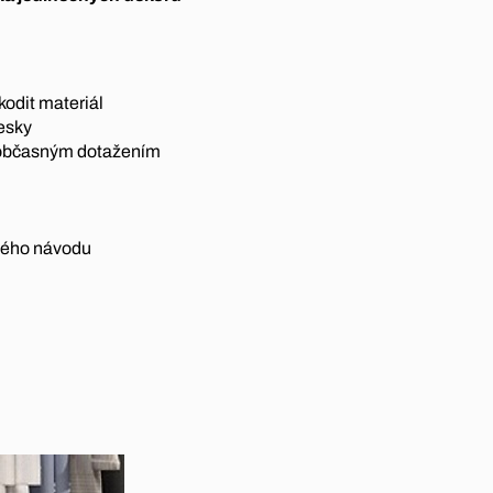
odit materiál
desky
í občasným dotažením
dného návodu