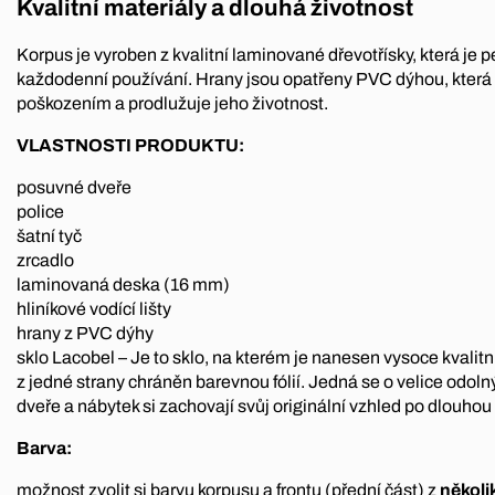
Kvalitní materiály a dlouhá životnost
Korpus je vyroben z kvalitní laminované dřevotřísky, která je 
každodenní používání. Hrany jsou opatřeny PVC dýhou, která 
poškozením a prodlužuje jeho životnost.
VLASTNOSTI PRODUKTU:
posuvné dveře
police
šatní tyč
zrcadlo
laminovaná deska (16 mm)
hliníkové vodící lišty
hrany z PVC dýhy
sklo Lacobel – Je to sklo, na kterém je nanesen vysoce kvalit
z jedné strany chráněn barevnou fólií. Jedná se o velice odoln
dveře a nábytek si zachovají svůj originální vzhled po dlouhou 
Barva:
možnost zvolit si barvu korpusu a frontu (přední část) z
několi