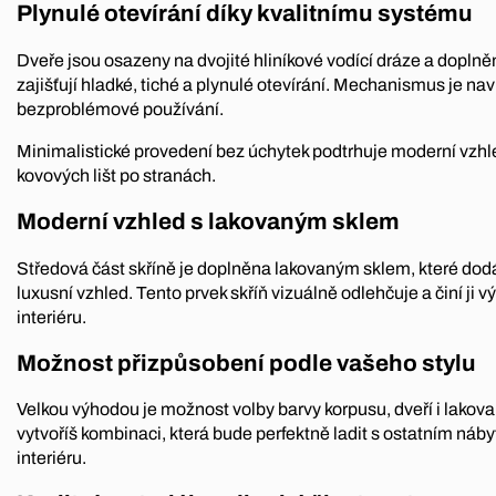
Plynulé otevírání díky kvalitnímu systému
Dveře jsou osazeny na dvojité hliníkové vodící dráze a doplněn
zajišťují hladké, tiché a plynulé otevírání. Mechanismus je n
bezproblémové používání.
Minimalistické provedení bez úchytek podtrhuje moderní vzhle
kovových lišt po stranách.
Moderní vzhled s lakovaným sklem
Středová část skříně je doplněna lakovaným sklem, které dod
luxusní vzhled. Tento prvek skříň vizuálně odlehčuje a činí j
interiéru.
Možnost přizpůsobení podle vašeho stylu
Velkou výhodou je možnost volby barvy korpusu, dveří i lakova
vytvoříš kombinaci, která bude perfektně ladit s ostatním ná
interiéru.