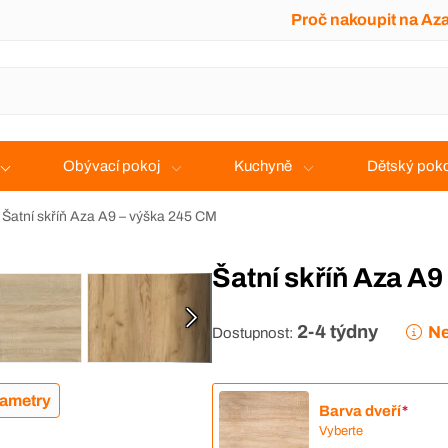
Proč nakoupit na Az
Obývací pokoj
Kuchyně
Dětský poko
Šatní skříň Aza A9 – výška 245 CM
Šatní skříň Aza A
2-4 týdny
Ne
Dostupnost:
rametry
Barva dveří
*
Vyberte