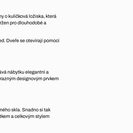
y o kuličková ložiska, která
avržen pro dlouhodobé a
d. Dveře se otevírají pomocí
ává nábytku elegantní a
i výrazným designovým prvkem
ného skla. Snadno si tak
bytkem a celkovým stylem