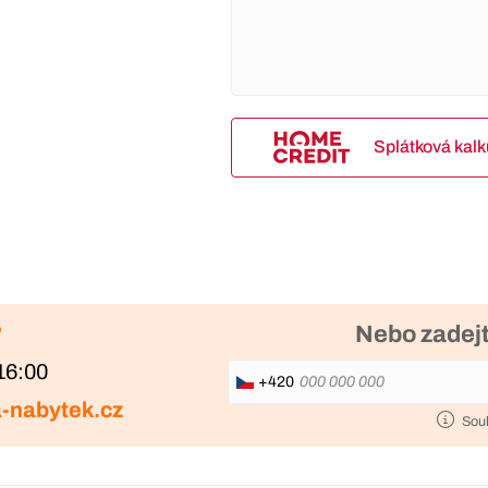
Splátková kal
?
Nebo zadejt
16:00
+420
-nabytek.cz
Sou