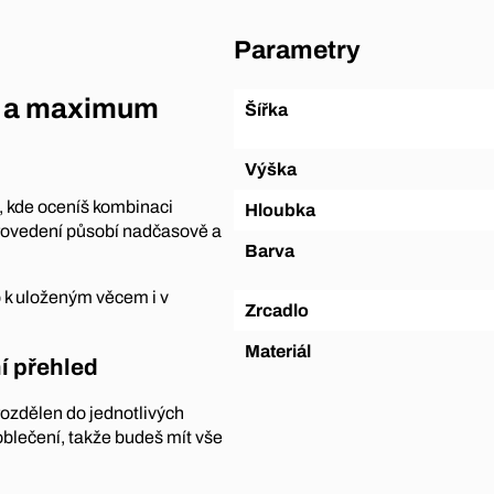
Parametry
gn a maximum
Šířka
Výška
u, kde oceníš kombinaci
Hloubka
provedení působí nadčasově a
Barva
p k uloženým věcem i v
Zrcadlo
Materiál
í přehled
rozdělen do jednotlivých
 oblečení, takže budeš mít vše