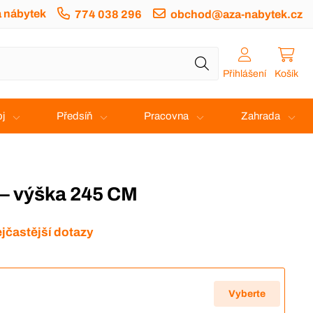
a nábytek
774 038 296
obchod@aza-nabytek.cz
Přihlášení
Košík
j
Předsíň
Pracovna
Zahrada
9 – výška 245 CM
jčastější dotazy
Vyberte