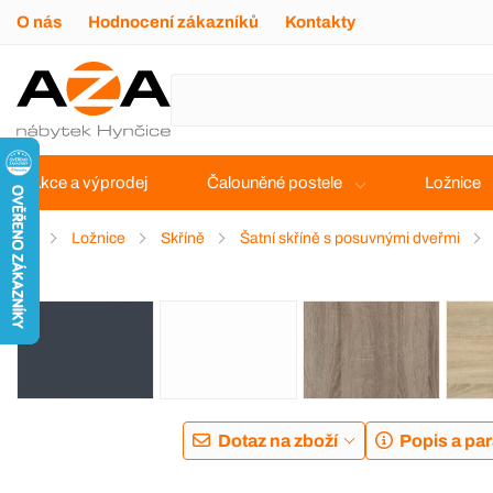
O nás
Hodnocení zákazníků
Kontakty
Akce a výprodej
Čalouněné postele
Ložnice
Ložnice
Skříně
Šatní skříně s posuvnými dveřmi
Dotaz na zboží
Popis a pa