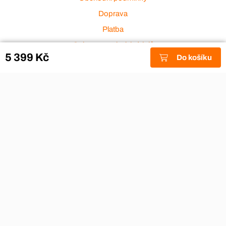
Doprava
Platba
Ochrana osobních údajů
5 399 Kč
Do košíku
Zakázková výroba
Zákaznický servis
Akce a výprodej
Dárkové poukazy
Reklamace
Odstoupení od smlouvy
Stěhovací firmy
Návody
Nákup na splátky
Nábytek Hynčice, Broumov