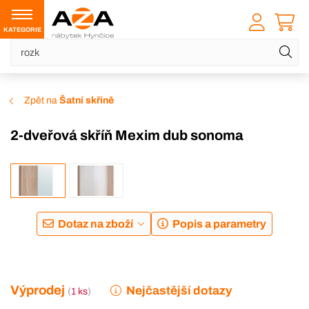
KATEGORIE
Zpět na
Šatní skříně
2-dveřová skříň Mexim dub sonoma
-19 %
Dotaz na zboží
Popis a parametry
Výprodej
Nejčastější dotazy
(
1 ks
)