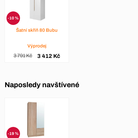
-10 %
Šatní skříň 80 Bubu
Výprodej
3 791 Kč
3 412 Kč
Naposledy navštívené
-19 %