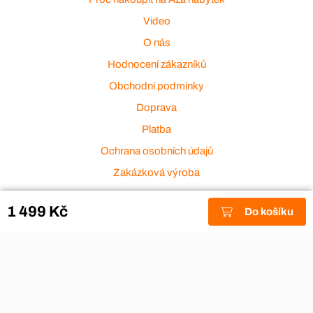
Video
O nás
Hodnocení zákazníků
Obchodní podmínky
Doprava
Platba
Ochrana osobních údajů
Zakázková výroba
Zákaznický servis
1 499 Kč
Do košíku
Akce a výprodej
Dárkové poukazy
Reklamace
Odstoupení od smlouvy