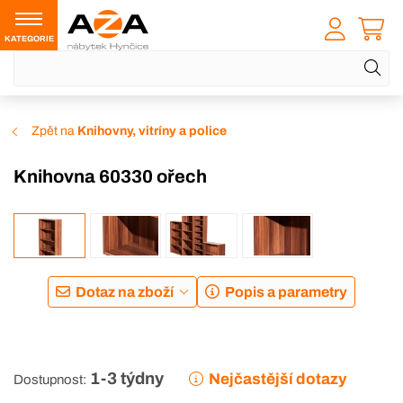
KATEGORIE
Zpět na
Knihovny, vitríny a police
Knihovna 60330 ořech
Dotaz na zboží
Popis a parametry
1-3 týdny
Nejčastější dotazy
Dostupnost: