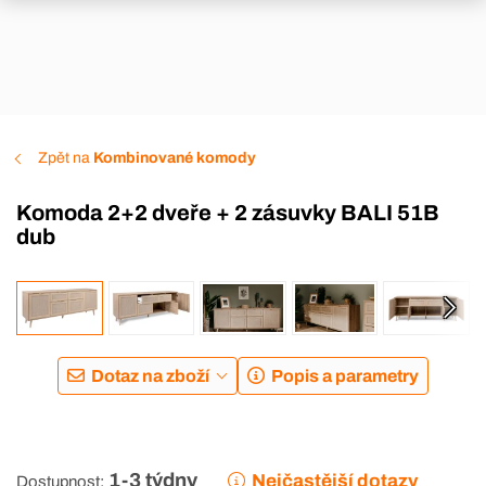
Zpět na
Kombinované komody
Komoda 2+2 dveře + 2 zásuvky BALI 51B
dub
Dotaz na zboží
Popis a parametry
1-3 týdny
Nejčastější dotazy
Dostupnost: