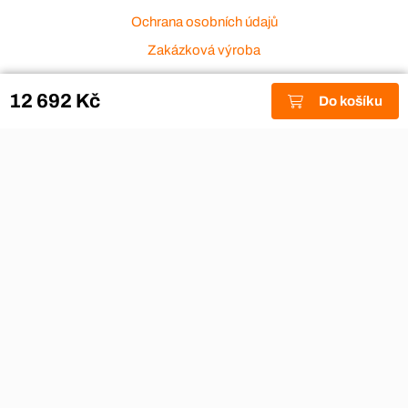
Ochrana osobních údajů
Zakázková výroba
Zákaznický servis
12 692 Kč
Do košíku
Akce a výprodej
Dárkové poukazy
Reklamace
Odstoupení od smlouvy
Stěhovací firmy
Návody
Nákup na splátky
Nábytek Hynčice, Broumov
Vše pro hotely
Kontakty