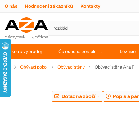
O nás
Hodnocení zákazníků
Kontakty
Akce a výprodej
Čalouněné postele
Ložnice
Obývací pokoj
Obývací stěny
Obývací stěna Alfa F
Dotaz na zboží
Popis a pa