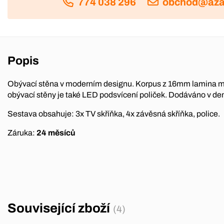
774 038 296
obchod@aza
Popis
Obývací stěna v moderním designu. Korpus z 16mm lamina mat
obývací stěny je také LED podsvícení poliček. Dodáváno v d
Sestava obsahuje: 3x TV skříňka, 4x závěsná skříňka, police.
Záruka:
24 měsíců
Související zboží
(4)