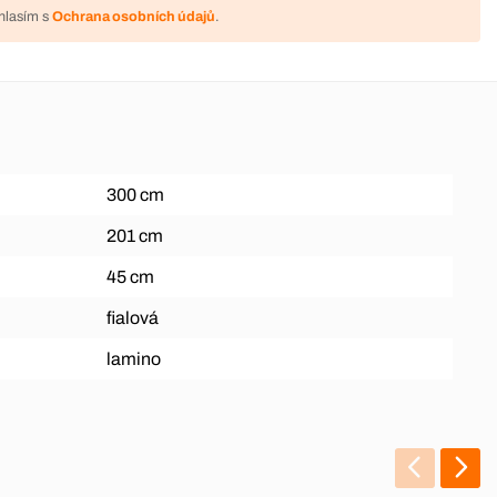
hlasím s
Ochrana osobních údajů
.
300 cm
201 cm
45 cm
fialová
lamino