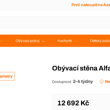
Proč nakoupit na Az
Obývací pokoj
Kuchyně
Dětský poko
Obývací stěna Alf
rametry
2-4 týdny
Ne
Dostupnost:
12 692 Kč