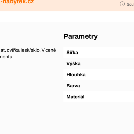
-nabytek.cz
Sou
Parametry
, dvířka lesk/sklo. V ceně
Šířka
emontu.
Výška
Hloubka
Barva
Materiál