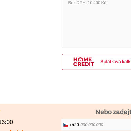
Bez DPH:
10 490 Kč
Splátková kal
?
Nebo zadejt
16:00
+420