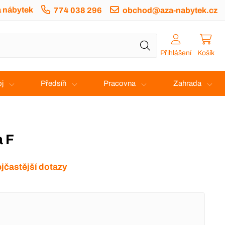
a nábytek
774 038 296
obchod@aza-nabytek.cz
Přihlášení
Košík
j
Předsíň
Pracovna
Zahrada
a F
jčastější dotazy