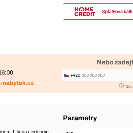
Splátková kal
?
Nebo zadejt
16:00
+420
-nabytek.cz
Sou
Parametry
enem. Liliana disponuje