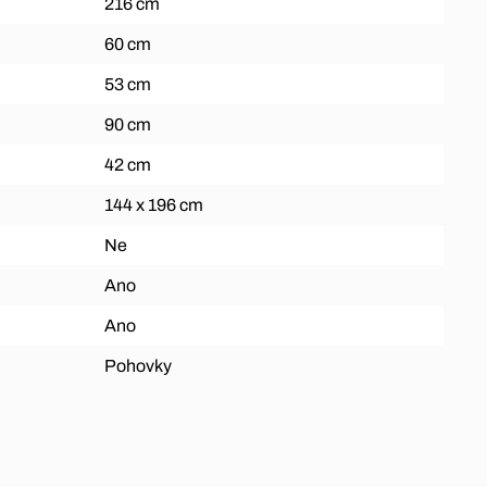
216 cm
60 cm
53 cm
90 cm
42 cm
144 x 196 cm
Ne
Ano
Ano
Pohovky