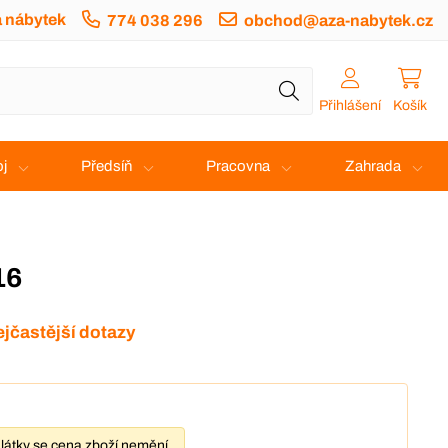
a nábytek
774 038 296
obchod@aza-nabytek.cz
Přihlášení
Košík
j
Předsíň
Pracovna
Zahrada
16
jčastější dotazy
látky se cena zboží nemění.