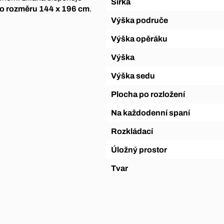
Šířka
 o rozměru 144 x 196 cm
.
Výška područe
Výška opěráku
Výška
Výška sedu
Plocha po rozložení
Na každodenní spaní
Rozkládací
Úložný prostor
Tvar