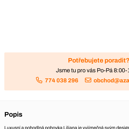
Potřebujete poradit
Jsme tu pro vás Po-Pá 8:00-
774 038 296
obchod@aza
Popis
Luxusní a pohodlná pohovka Liliana je vyjímečná svým desig