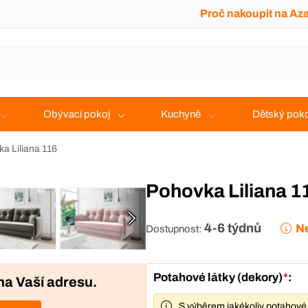
Proč nakoupit na Az
Obývací pokoj
Kuchyně
Dětský poko
a Liliana 116
Pohovka Liliana 1
4-6 týdnů
Ne
Dostupnost:
Potahové látky (dekory)
*
:
na Vaší adresu.
S výběrem jakékoliv potahové 