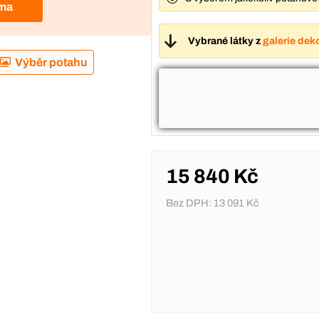
rma
Vybrané látky z
galerie dek
Výběr potahu
15 840 Kč
Bez DPH:
13 091 Kč