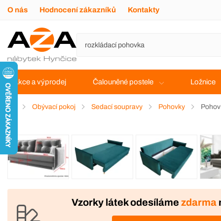
O nás
Hodnocení zákazníků
Kontakty
Akce a výprodej
Čalouněné postele
Ložnice
Obývací pokoj
Sedací soupravy
Pohovky
Pohovk
ZAKÁZKOVÁ VÝROBA
Vzorky látek odesíláme
zdarma