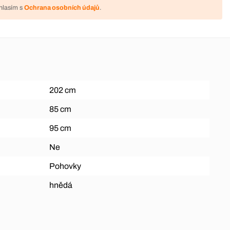
hlasím s
Ochrana osobních údajů
.
202 cm
85 cm
95 cm
Ne
Pohovky
hnědá