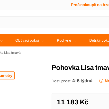
Proč nakoupit na Az
Obývací pokoj
Kuchyně
Dětský poko
ka Lisa tmavá
Pohovka Lisa tma
rametry
4-6 týdnů
Ne
Dostupnost:
11 183 Kč