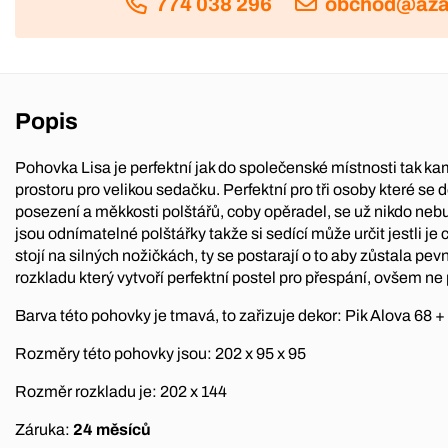
774 038 296
obchod@aza
Popis
Pohovka Lisa je perfektní jak do společenské místnosti tak ka
prostoru pro velikou sedačku. Perfektní pro tři osoby které se d
posezení a měkkosti polštářů, coby opěradel, se už nikdo neb
jsou odnímatelné polštářky takže si sedící může určit jestli je
stojí na silných nožičkách, ty se postarají o to aby zůstala pev
rozkladu který vytvoří perfektní postel pro přespání, ovšem ne 
Barva této pohovky je tmavá, to zařizuje dekor: Pik Alova 68 +
Rozměry této pohovky jsou: 202 x 95 x 95
Rozměr rozkladu je: 202 x 144
Záruka:
24 měsíců