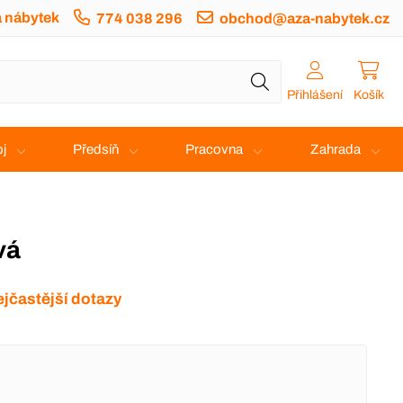
a nábytek
774 038 296
obchod@aza-nabytek.cz
Přihlášení
Košík
j
Předsíň
Pracovna
Zahrada
vá
jčastější dotazy