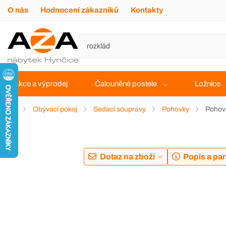
O nás
Hodnocení zákazníků
Kontakty
Akce a výprodej
Čalouněné postele
Ložnice
Obývací pokoj
Sedací soupravy
Pohovky
Pohov
Dotaz na zboží
Popis a pa