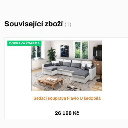
Související zboží
(1)
DOPRAVA ZDARMA
Sedací souprava Flavio U šedobílá
26 168 Kč