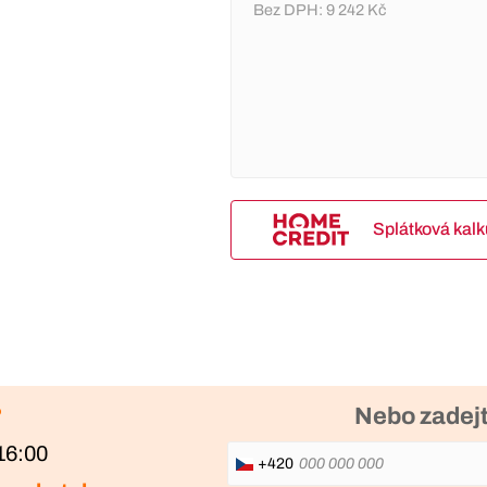
Bez DPH:
9 242 Kč
Splátková kal
?
Nebo zadejt
16:00
+420