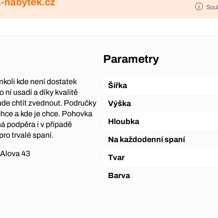
-nabytek.cz
Sou
Parametry
mkoli kde není dostatek
Šířka
o ní usadí a díky kvalitě
ude chtít zvednout. Područky
Výška
 chce a kde je chce. Pohovka
Hloubka
ná podpěra i v případě
pro trvalé spaní.
Na každodenní spaní
 Alova 43
Tvar
Barva