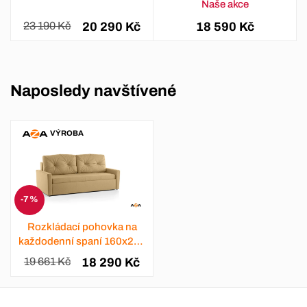
Naše akce
23 190 Kč
20 290 Kč
18 590 Kč
Naposledy navštívené
VÝROBA
-7 %
Rozkládací pohovka na
každodenní spaní 160x200
Longin 5
19 661 Kč
18 290 Kč