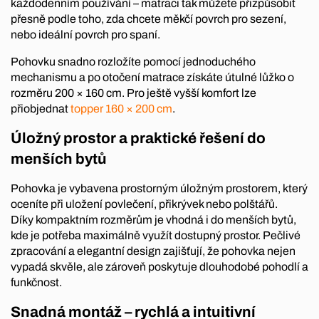
každodenním používání – matraci tak můžete přizpůsobit
přesně podle toho, zda chcete měkčí povrch pro sezení,
nebo ideální povrch pro spaní.
Pohovku snadno rozložíte pomocí jednoduchého
mechanismu a po otočení matrace získáte útulné lůžko o
rozměru 200 × 160 cm. Pro ještě vyšší komfort lze
přiobjednat
topper 160 × 200 cm
.
Úložný prostor a praktické řešení do
menších bytů
Pohovka je vybavena prostorným úložným prostorem, který
oceníte při uložení povlečení, přikrývek nebo polštářů.
Díky kompaktním rozměrům je vhodná i do menších bytů,
kde je potřeba maximálně využít dostupný prostor. Pečlivé
zpracování a elegantní design zajišťují, že pohovka nejen
vypadá skvěle, ale zároveň poskytuje dlouhodobé pohodlí a
funkčnost.
Snadná montáž – rychlá a intuitivní