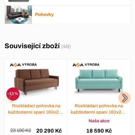
Pohovky
Související zboží
(49)
VÝROBA
VÝROBA
-13 %
Rozkládací pohovka na
Rozkládací pohovka na
každodenní spaní 160x200
každodenní spaní 160x200
Gama 7
Gama 8
Naše akce
23 190 Kč
20 290 Kč
18 590 Kč