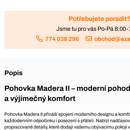
Potřebujete poradit
Jsme tu pro vás Po-Pá 8:00-
774 038 296
obchod@aza
Popis
Pohovka Madera II – moderní pohodl
a výjimečný komfort
Pohovka Madera II přináší spojení moderního designu a komfort
každodenním odpočinku i posezení s přáteli. Nabízí nadčasový 
propracované detaily, které dodají vašemu obývacímu pokoji v