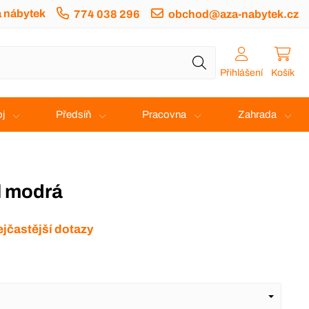
a nábytek
774 038 296
obchod@aza-nabytek.cz
Přihlášení
Košík
j
Předsíň
Pracovna
Zahrada
l modrá
jčastější dotazy