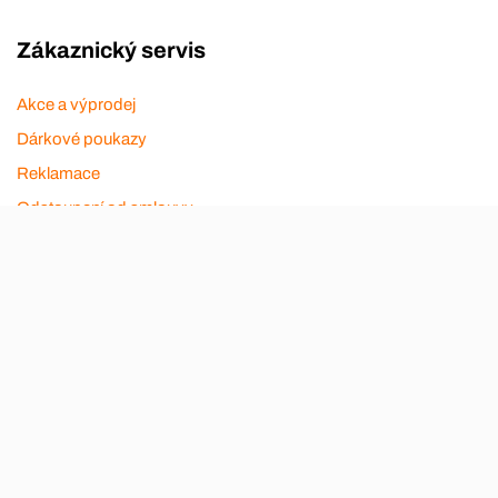
Zákaznický servis
Akce a výprodej
Dárkové poukazy
Reklamace
Odstoupení od smlouvy
Stěhovací firmy
Návody
Nákup na splátky
Nábytek Hynčice, Broumov
Vše pro hotely
Kontakty