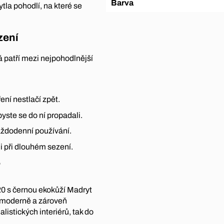
Barva
tla pohodlí, na které se
zení
á patří mezi nejpohodlnější
ní nestlačí zpět.
byste se do ní propadali.
každodenní používání.
 i při dlouhém sezení.
5
20 s černou ekokůží Madryt
, moderně a zároveň
istických interiérů, tak do