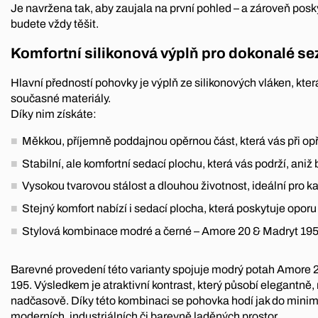
Je navržena tak, aby zaujala na první pohled – a zároveň posky
budete vždy těšit.
Komfortní silikonová výplň pro dokonalé se
Hlavní předností pohovky je výplň ze silikonových vláken, kter
současné materiály.
Díky nim získáte:
Měkkou, příjemně poddajnou opěrnou část, která vás při opře
Stabilní, ale komfortní sedací plochu, která vás podrží, aniž 
Vysokou tvarovou stálost a dlouhou životnost, ideální pro 
Stejný komfort nabízí i sedací plocha, která poskytuje oporu
Stylová kombinace modré a černé – Amore 20 & Madryt 19
Barevné provedení této varianty spojuje modrý potah Amore 
195. Výsledkem je atraktivní kontrast, který působí elegantně
nadčasově. Díky této kombinaci se pohovka hodí jak do minimal
moderních, industriálních či barevně laděných prostor.