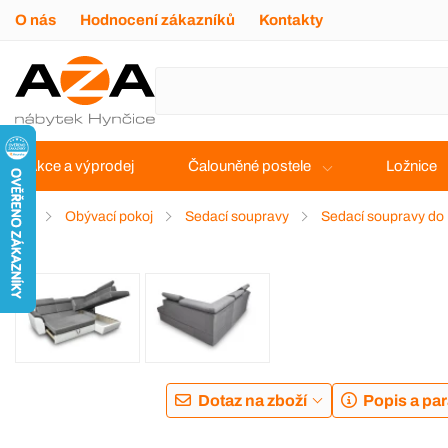
O nás
Hodnocení zákazníků
Kontakty
Akce a výprodej
Čalouněné postele
Ložnice
Obývací pokoj
Sedací soupravy
Sedací soupravy do
DOPRAVA ZDARMA
Dotaz na zboží
Popis a pa