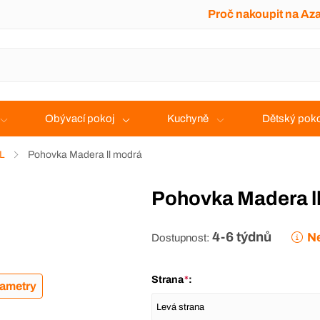
Proč nakoupit na Az
Obývací pokoj
Kuchyně
Dětský poko
 L
Pohovka Madera ll modrá
Pohovka Madera l
4-6 týdnů
Ne
Dostupnost:
Strana
*
:
rametry