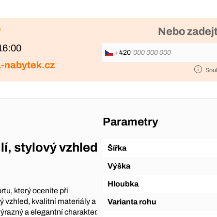
?
Nebo zadejt
16:00
+420
-nabytek.cz
Sou
Parametry
í, stylový vzhled
Šířka
Výška
Hloubka
u, který oceníte při
vzhled, kvalitní materiály a
Varianta rohu
ýrazný a elegantní charakter.