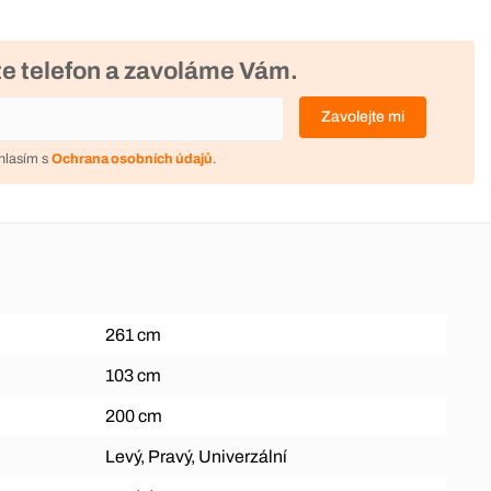
e telefon a zavoláme Vám.
Zavolejte mi
hlasím s
Ochrana osobních údajů
.
261 cm
103 cm
200 cm
Levý, Pravý, Univerzální