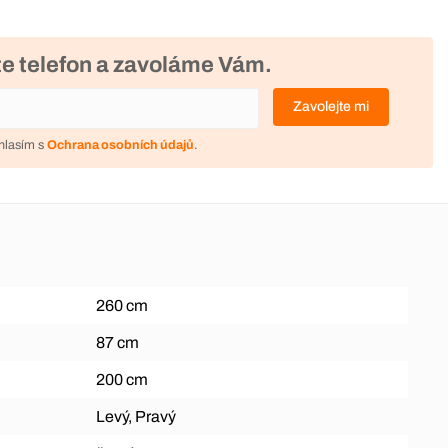
e telefon a zavoláme Vám.
Zavolejte mi
hlasím s
Ochrana osobních údajů
.
260 cm
87 cm
200 cm
Levý, Pravý