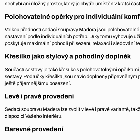
nechybí ani úložný prostor, který je chytře umístěn v kratší čás
Polohovatelné opěrky pro individuální komf
Velkou předností sedací soupravy Madera jsou polohovatelné 
nastavení podle individuálních potřeb. Díky tomu vyhovuje u
poskytuje maximální pohodlí při sezení, relaxaci i sledování te
Křesílko jako stylový a pohodlný doplněk
Součástí sestavy je také křesílko s polohovatelnými opěrkami,
sestavy. Područky křesílka jsou navíc doplněny připevněným po
ještě příjemnějšímu posezení.
Levé i pravé provedení
Sedací soupravu Madera lze zvolit v levé i pravé variantě, tak
dispozici Vašeho interiéru.
Barevné provedení