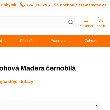
a nábytek
774 038 296
obchod@aza-nabytek.cz
Přihlášení
Košík
j
Předsíň
Pracovna
Zahrada
rohová Madera černobílá
jčastější dotazy