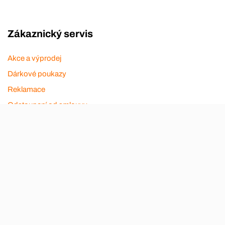
Zákaznický servis
Akce a výprodej
Dárkové poukazy
Reklamace
Odstoupení od smlouvy
Stěhovací firmy
Návody
Nákup na splátky
Nábytek Hynčice, Broumov
Vše pro hotely
Kontakty