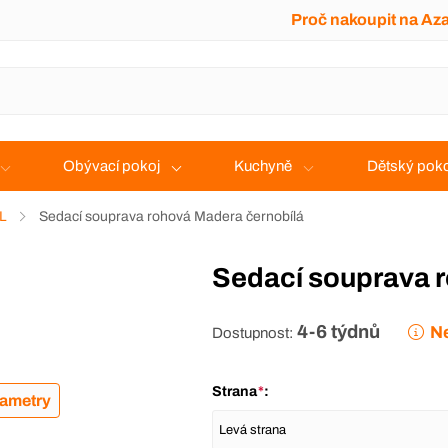
Proč nakoupit na Az
Obývací pokoj
Kuchyně
Dětský poko
 L
Sedací souprava rohová Madera černobílá
Sedací souprava 
4-6 týdnů
Ne
Dostupnost:
Strana
*
:
rametry