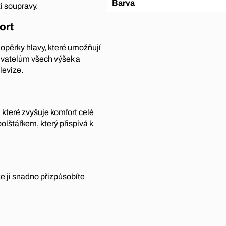
Barva
ti soupravy.
ort
opěrky hlavy, které umožňují
živatelům všech výšek a
levize.
 které zvyšuje komfort celé
lštářkem, který přispívá k
že ji snadno přizpůsobíte