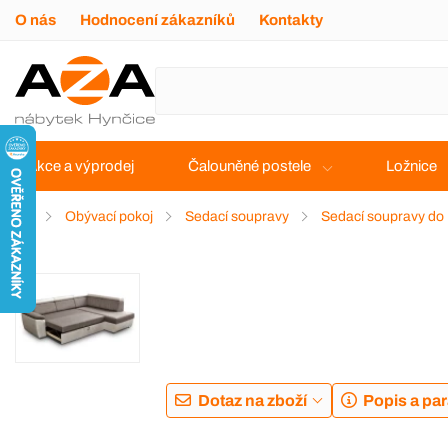
O nás
Hodnocení zákazníků
Kontakty
Akce a výprodej
Čalouněné postele
Ložnice
Obývací pokoj
Sedací soupravy
Sedací soupravy do
DOPRAVA ZDARMA
Dotaz na zboží
Popis a pa