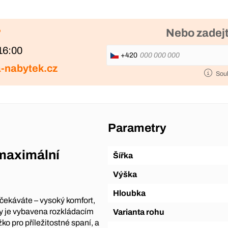
?
Nebo zadejt
16:00
+420
-nabytek.cz
Sou
Parametry
maximální
Šířka
Výška
Hloubka
čekáváte – vysoký komfort,
ly je vybavena rozkládacím
Varianta rohu
o pro příležitostné spaní, a