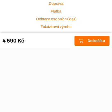
Doprava
Platba
Ochrana osobních údajů
Zakázková výroba
Zákaznický servis
4 590 Kč
Do košíku
Akce a výprodej
Dárkové poukazy
Reklamace
Odstoupení od smlouvy
Stěhovací firmy
Návody
Nákup na splátky
Nábytek Hynčice, Broumov
Vše pro hotely