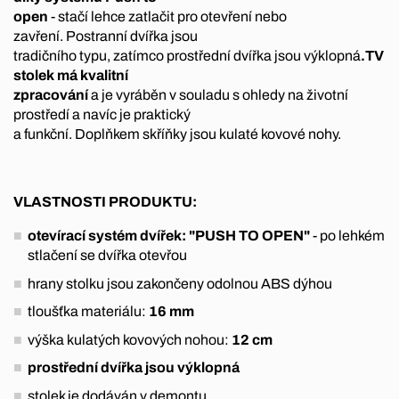
open
- stačí lehce zatlačit pro otevření nebo
zavření. Postranní dvířka jsou
tradičního typu, zatímco prostřední dvířka jsou výklopná
.TV
stolek má kvalitní
zpracování
a je vyráběn v souladu s ohledy na životní
prostředí a navíc je praktický
a funkční. Doplňkem skříňky jsou kulaté kovové nohy.
VLASTNOSTI PRODUKTU:
otevírací systém dvířek: "PUSH TO OPEN"
- po lehkém
stlačení se dvířka otevřou
hrany stolku jsou zakončeny odolnou ABS dýhou
tloušťka materiálu:
16 mm
výška kulatých kovových nohou:
12 cm
prostřední dvířka jsou výklopná
stolek je dodáván v demontu