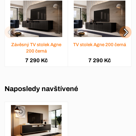
Závěsný TV stolek Agne
TV stolek Agne 200 černá
200 černá
7 290 Kč
7 290 Kč
Naposledy navštívené