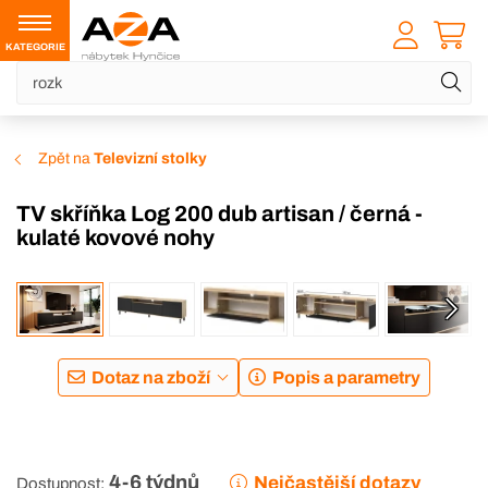
KATEGORIE
Zpět na
Televizní stolky
TV skříňka Log 200 dub artisan / černá -
kulaté kovové nohy
Dotaz na zboží
Popis a parametry
4-6 týdnů
Nejčastější dotazy
Dostupnost: