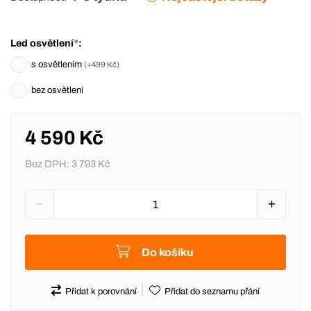
Led osvětlení
*
:
s osvětlením
(
+499 Kč
)
bez osvětlení
4 590 Kč
Bez DPH:
3 793 Kč
Do košíku
Přidat k porovnání
Přidat do seznamu přání