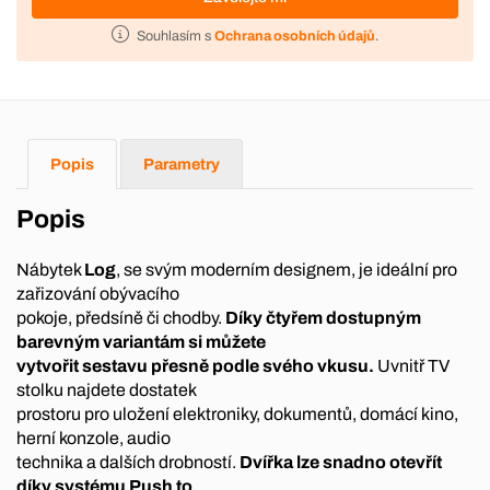
Souhlasím s
Ochrana osobních údajů
.
Popis
Parametry
Popis
Nábytek
Log
, se svým moderním designem, je ideální pro
zařizování obývacího
pokoje, předsíně či chodby.
Díky čtyřem dostupným
barevným variantám si můžete
vytvořit sestavu přesně podle svého vkusu.
Uvnitř TV
stolku najdete dostatek
prostoru pro uložení elektroniky, dokumentů, domácí kino,
herní konzole, audio
technika a dalších drobností.
Dvířka lze snadno otevřít
díky systému Push to