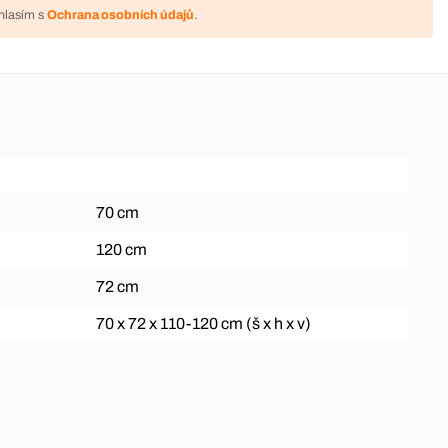
hlasím s
Ochrana osobních údajů
.
70 cm
120 cm
72 cm
70 x 72 x 110-120 cm (š x h x v)