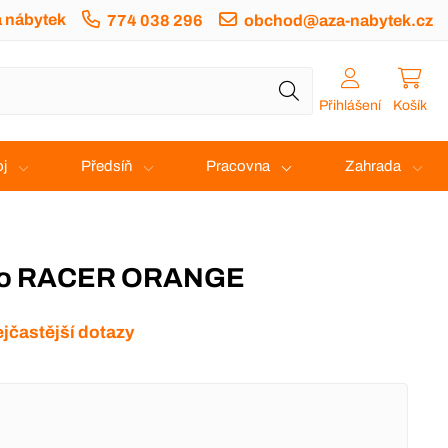
a nábytek
774 038 296
obchod@aza-nabytek.cz
Přihlášení
Košík
j
Předsíň
Pracovna
Zahrada
eslo RACER ORANGE
jčastější dotazy