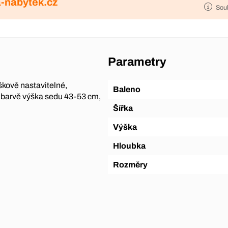
-nabytek.cz
Sou
Parametry
škově nastavitelné,
Baleno
é barvě výška sedu 43-53 cm,
Šířka
Výška
Hloubka
Rozměry