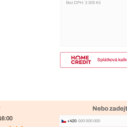
Bez DPH:
3 305 Kč
Splátková kal
?
Nebo zadejt
16:00
+420