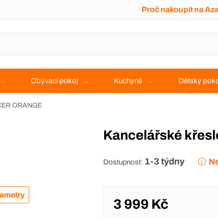
Proč nakoupit na Az
Obývací pokoj
Kuchyně
Dětský poko
RACER ORANGE
Kancelářské kř
1-3 týdny
Ne
Dostupnost:
rametry
3 999 Kč