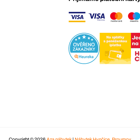
Copyright © 2026
Aza nábytek
|
Nábytek Hynčice, Broumov