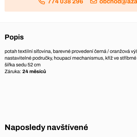
774 038 296
obchod@aza
Popis
potah textilní síťovina, barevné provedení černá / oranžová vý
nastavitelné područky, houpací mechanismus, kříž ve stříbrn
šířka sedu 52 cm
Záruka:
24 měsíců
Naposledy navštívené