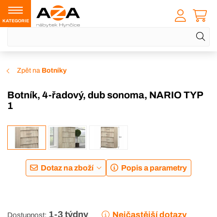
KATEGORIE
Zpět na
Botníky
Botník, 4-řadový, dub sonoma, NARIO TYP
1
Dotaz na zboží
Popis a parametry
1-3 týdny
Nejčastější dotazy
Dostupnost: