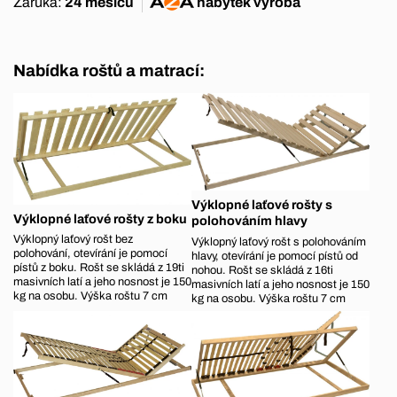
Záruka:
24 měsíců
nábytek
výroba
Nabídka roštů a matrací:
Výklopné laťové rošty s
Výklopné laťové rošty z boku
polohováním hlavy
Výklopný laťový rošt bez
Výklopný laťový rošt s polohováním
polohování, otevírání je pomocí
hlavy, otevírání je pomocí pístů od
pístů z boku. Rošt se skládá z 19ti
nohou. Rošt se skládá z 16ti
masivních latí a jeho nosnost je 150
masivních latí a jeho nosnost je 150
kg na osobu. Výška roštu 7 cm
kg na osobu. Výška roštu 7 cm