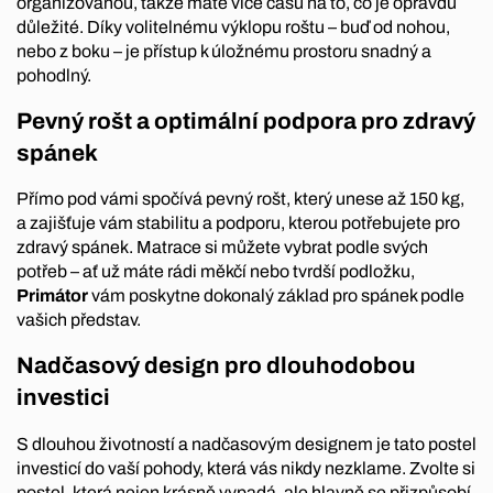
organizovanou, takže máte více času na to, co je opravdu
důležité. Díky volitelnému výklopu roštu – buď od nohou,
nebo z boku – je přístup k úložnému prostoru snadný a
pohodlný.
Pevný rošt a optimální podpora pro zdravý
spánek
Přímo pod vámi spočívá pevný rošt, který unese až 150 kg,
a zajišťuje vám stabilitu a podporu, kterou potřebujete pro
zdravý spánek. Matrace si můžete vybrat podle svých
potřeb – ať už máte rádi měkčí nebo tvrdší podložku,
Primátor
vám poskytne dokonalý základ pro spánek podle
vašich představ.
Nadčasový design pro dlouhodobou
investici
S dlouhou životností a nadčasovým designem je tato postel
investicí do vaší pohody, která vás nikdy nezklame. Zvolte si
postel, která nejen krásně vypadá, ale hlavně se přizpůsobí