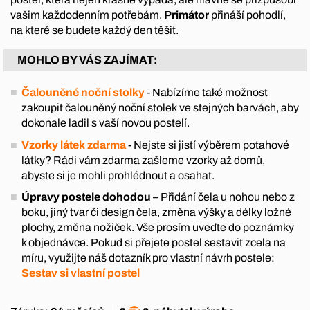
vašim každodenním potřebám.
Primátor
přináší pohodlí,
na které se budete každý den těšit.
MOHLO BY VÁS ZAJÍMAT:
Čalouněné noční stolky
- Nabízíme také možnost
zakoupit čalouněný noční stolek ve stejných barvách, aby
dokonale ladil s vaší novou postelí.
Vzorky látek zdarma
- Nejste si jistí výběrem potahové
látky? Rádi vám zdarma zašleme vzorky až domů,
abyste si je mohli prohlédnout a osahat.
Úpravy postele dohodou
– Přidání čela u nohou nebo z
boku, jiný tvar či design čela, změna výšky a délky ložné
plochy, změna nožiček. Vše prosím uveďte do poznámky
k objednávce. Pokud si přejete postel sestavit zcela na
míru, využijte náš dotazník pro vlastní návrh postele:
Sestav si vlastní postel