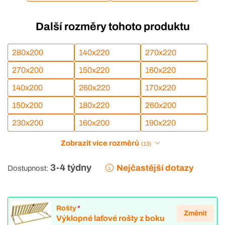
Další rozměry tohoto produktu
280x200
140x220
270x220
270x200
150x220
160x220
140x200
260x220
170x220
150x200
180x220
260x200
230x200
160x200
190x220
Zobrazit více rozměrů
(13)
3-4 týdny
Nejčastější dotazy
Dostupnost:
Rošty
*
Změnit
Výklopné laťové rošty z boku