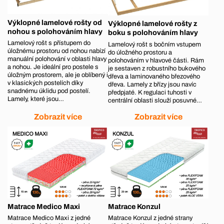
Výklopné lamelové rošty od
Výklopné lamelové rošty z
nohou s polohováním hlavy
boku s polohováním hlavy
Lamelový rošt s přístupem do
Lamelový rošt s bočním vstupem
úložnému prostoru od nohou nabízí
do úložného prostoru a
manuální polohování v oblasti hlavy
polohováním v hlavové části. Rám
a nohou. Je ideální pro postele s
je sestaven z robustního bukového
úložným prostorem, ale je oblíbený i
dřeva a laminovaného březového
v klasických postelích díky
dřeva. Lamely z břízy jsou navíc
snadnému úklidu pod postelí.
předpjaté. K regulaci tuhosti v
Lamely, které jsou…
centrální oblasti slouží posuvné…
Zobrazit více
Zobrazit více
Matrace Medico Maxi
Matrace Konzul
Matrace Medico Maxi z jedné
Matrace Konzul z jedné strany