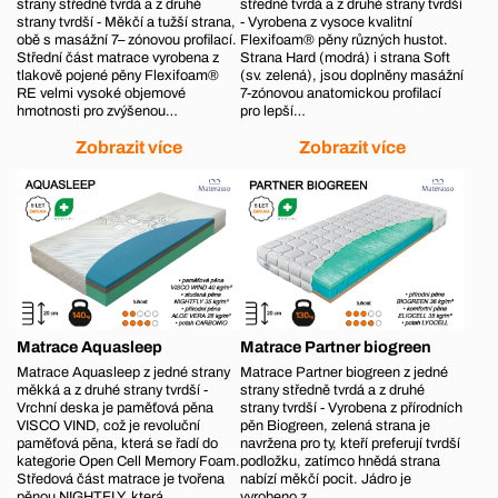
strany středně tvrdá a z druhé
středně tvrdá a z druhé strany tvrdší
strany tvrdší - Měkčí a tužší strana,
- Vyrobena z vysoce kvalitní
obě s masážní 7– zónovou profilací.
Flexifoam® pěny různých hustot.
Střední část matrace vyrobena z
Strana Hard (modrá) i strana Soft
tlakově pojené pěny Flexifoam®
(sv. zelená), jsou doplněny masážní
RE velmi vysoké objemové
7-zónovou anatomickou profilací
hmotnosti pro zvýšenou…
pro lepší…
Zobrazit více
Zobrazit více
Matrace Aquasleep
Matrace Partner biogreen
Matrace Aquasleep z jedné strany
Matrace Partner biogreen z jedné
měkká a z druhé strany tvrdší -
strany středně tvrdá a z druhé
Vrchní deska je paměťová pěna
strany tvrdší - Vyrobena z přírodních
VISCO VIND, což je revoluční
pěn Biogreen, zelená strana je
paměťová pěna, která se řadí do
navržena pro ty, kteří preferují tvrdší
kategorie Open Cell Memory Foam.
podložku, zatímco hnědá strana
Středová část matrace je tvořena
nabízí měkčí pocit. Jádro je
pěnou NIGHTFLY, která…
vyrobeno z…