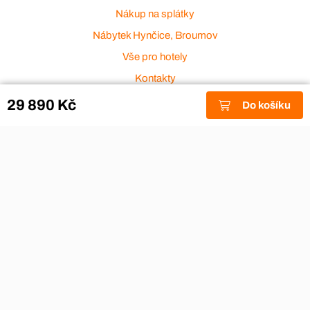
Nákup na splátky
Nábytek Hynčice, Broumov
Vše pro hotely
Kontakty
Přijímáme platební karty
29 890 Kč
Do košíku
Copyright © 2026
Aza nábytek
|
Nábytek Hynčice, Broumov