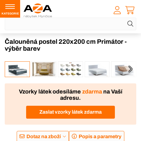
KATEGORIE
Čalouněná postel 220x200 cm Primátor -
výběr barev
VÝROBA
DOPRAVA ZDARMA
Vzorky látek odesíláme
zdarma
na Vaší
adresu.
Zaslat vzorky látek zdarma
Dotaz na zboží
Popis a parametry