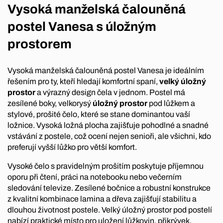
Vysoká manželská čalouněná
postel Vanesa s úložným
prostorem
Vysoká manželská čalouněná postel Vanesa je ideálním
řešením pro ty, kteří hledají komfortní spaní,
velký úložný
prostor
a výrazný design čela v jednom. Postel má
zesílené boky, velkorysý
úložný prostor
pod lůžkem a
stylové, prošité čelo, které se stane dominantou vaší
ložnice. Vysoká ložná plocha zajišťuje pohodlné a snadné
vstávání z postele, což ocení nejen senioři, ale všichni, kdo
preferují vyšší lůžko pro větší komfort.
Vysoké čelo s pravidelným prošitím poskytuje příjemnou
oporu při čtení, práci na notebooku nebo večerním
sledování televize. Zesílené bočnice a robustní konstrukce
z kvalitní kombinace lamina a dřeva zajišťují stabilitu a
dlouhou životnost postele. Velký úložný prostor pod postelí
nabízí praktické místo pro uložení lůžkovin, přikrývek,