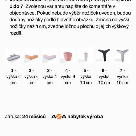
1 do 7
. Zvolenou variantu napište do komentáře v
objednávce. Pokud nebude výběr nožiček uveden, budou
dodány nožičky podle hlavního obrázku. Změna na vyšší
nožičky než 4 cm, zvedne ložnou plochu o jejich výškový
rozdíl.
1
-
2
-
3
-
4
-
5
-
6
-
7
-
výška 4
výška 4
výška 4
výška 9
výška
výška
výška
cm
cm
cm
cm
10 cm
10 cm
10 cm
Záruka:
24 měsíců
nábytek
výroba