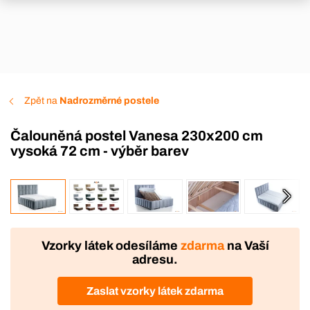
Zpět na
Nadrozměrné postele
Čalouněná postel Vanesa 230x200 cm
vysoká 72 cm - výběr barev
VÝROBA
DOPRAVA ZDARMA
Vzorky látek odesíláme
zdarma
na Vaší
adresu.
Zaslat vzorky látek zdarma