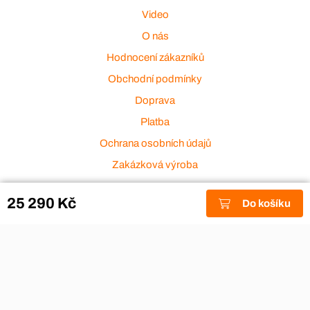
Video
O nás
Hodnocení zákazníků
Obchodní podmínky
Doprava
Platba
Ochrana osobních údajů
Zakázková výroba
Zákaznický servis
25 290 Kč
Do košíku
Akce a výprodej
Dárkové poukazy
Reklamace
Odstoupení od smlouvy
Stěhovací firmy