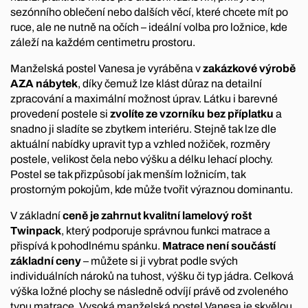
sezónního oblečení nebo dalších věcí, které chcete mít po
ruce, ale ne nutně na očích – ideální volba pro ložnice, kde
záleží na každém centimetru prostoru.
Manželská postel Vanesa je vyráběna v
zakázkové výrobě
AZA nábytek
, díky čemuž lze klást důraz na detailní
zpracování a maximální možnost úprav. Látku i barevné
provedení postele si
zvolíte ze vzorníku bez příplatku
a
snadno ji sladíte se zbytkem interiéru. Stejně tak lze dle
aktuální nabídky upravit typ a vzhled nožiček, rozměry
postele, velikost čela nebo výšku a délku lehací plochy.
Postel se tak přizpůsobí jak menším ložnicím, tak
prostorným pokojům, kde může tvořit výraznou dominantu.
V základní
ceně je zahrnut kvalitní lamelový rošt
Twinpack
, který podporuje správnou funkci matrace a
přispívá k pohodlnému spánku.
Matrace není součástí
základní ceny
– můžete si ji vybrat podle svých
individuálních nároků na tuhost, výšku či typ jádra.
Celková
výška ložné plochy se následně odvíjí právě od zvoleného
typu matrace. Vysoká manželská postel Vanesa je skvělou