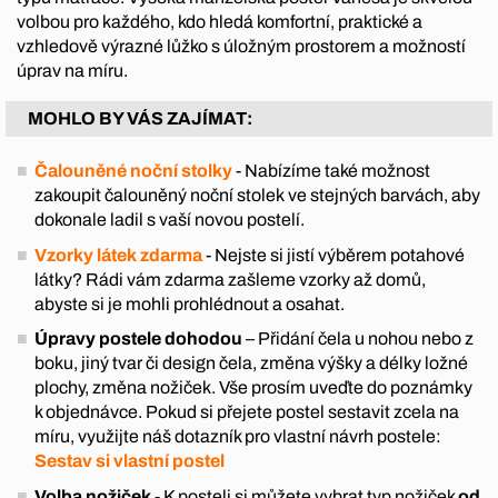
volbou pro každého, kdo hledá komfortní, praktické a
vzhledově výrazné lůžko s úložným prostorem a možností
úprav na míru.
MOHLO BY VÁS ZAJÍMAT:
Čalouněné noční stolky
- Nabízíme také možnost
zakoupit čalouněný noční stolek ve stejných barvách, aby
dokonale ladil s vaší novou postelí.
Vzorky látek zdarma
- Nejste si jistí výběrem potahové
látky? Rádi vám zdarma zašleme vzorky až domů,
abyste si je mohli prohlédnout a osahat.
Úpravy postele dohodou
– Přidání čela u nohou nebo z
boku, jiný tvar či design čela, změna výšky a délky ložné
plochy, změna nožiček. Vše prosím uveďte do poznámky
k objednávce. Pokud si přejete postel sestavit zcela na
míru, využijte náš dotazník pro vlastní návrh postele:
Sestav si vlastní postel
Volba nožiček
- K posteli si můžete vybrat typ nožiček
od