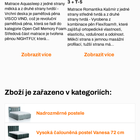
3 + T-5
Matrace Aquasleep z jedné strany
měkká a z druhé strany tvrdší -
Matrace Romantika Kašmír z jedné
Vrchní deska je paměťová pěna
strany středně tvrdá a z druhé
VISCO VIND, což je revoluční
strany tvrdá - Vyrobena z
paměťová pěna, která se řadí do
kombinace pěn Flexifoam®, které
kategorie Open Cell Memory Foam.
zajišťují ortopedické vlastnosti,
Středová část matrace je tvořena
elasticitu, vzdušnost a odolnost.
pěnou NIGHTFLY, která…
Měkčí strana s jemnou masážní
profilací, tužší strana má…
Zobrazit více
Zobrazit více
Zboží je zařazeno v kategoriích:
Nadrozměrné postele
Vysoká čalouněná postel Vanesa 72 cm