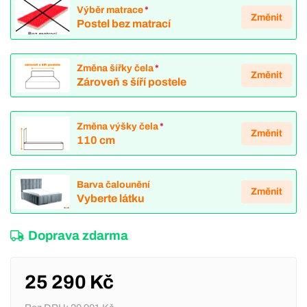
Výběr matrace
*
Změnit
Postel bez matrací
Změna šířky čela
*
Změnit
Zároveň s šíří postele
Změna výšky čela
*
Změnit
110 cm
Barva čalounění
Změnit
Vyberte látku
Doprava zdarma
25 290 Kč