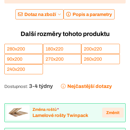
Dotaz na zboží
Popis a parametry
Další rozměry tohoto produktu
280x200
180x220
200x220
90x200
270x200
260x200
240x200
3-4 týdny
Nejčastější dotazy
Dostupnost:
Změna roštů
*
Změnit
Lamelové rošty Twinpack