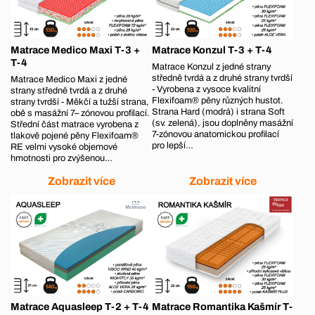
Matrace Medico Maxi T-3 +
Matrace Konzul T-3 + T-4
T-4
Matrace Konzul z jedné strany
středně tvrdá a z druhé strany tvrdší
Matrace Medico Maxi z jedné
- Vyrobena z vysoce kvalitní
strany středně tvrdá a z druhé
Flexifoam® pěny různých hustot.
strany tvrdší - Měkčí a tužší strana,
Strana Hard (modrá) i strana Soft
obě s masážní 7– zónovou profilací.
(sv. zelená), jsou doplněny masážní
Střední část matrace vyrobena z
7-zónovou anatomickou profilací
tlakově pojené pěny Flexifoam®
pro lepší…
RE velmi vysoké objemové
hmotnosti pro zvýšenou…
Zobrazit více
Zobrazit více
Matrace Aquasleep T-2 + T-4
Matrace Romantika Kašmír T-