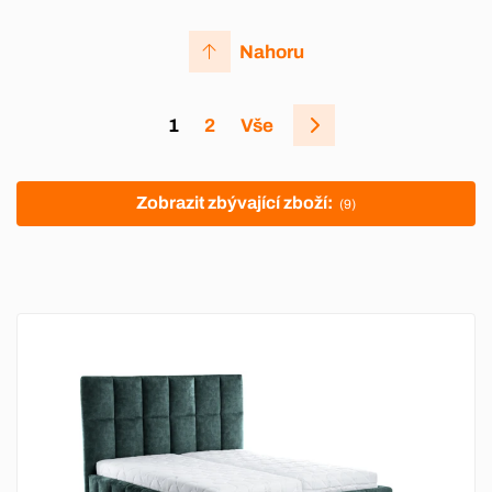
Nahoru
1
2
Vše
Zobrazit zbývající zboží:
(9)