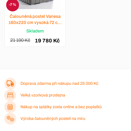
-7 %
Čalouněná postel Vanesa
160x220 cm vysoká 72 cm
- světlešedá
Skladem
21 190 Kč
19 780 Kč
Doprava zdarma při nákupu nad
25 000 Kč
Velká vzorková prodejna
Nákup na splátky zcela online a bez poplatků
Výroba čalouněných postelí na míru