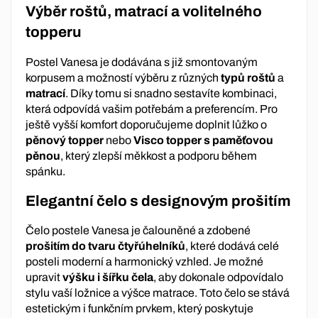
Výběr roštů, matrací a volitelného
topperu
Postel Vanesa je dodávána s již smontovaným
korpusem a možností výběru z různých
typů roštů
a
matrací
. Díky tomu si snadno sestavíte kombinaci,
která odpovídá vašim potřebám a preferencím. Pro
ještě vyšší komfort doporučujeme doplnit lůžko o
pěnový topper
nebo
Visco topper s paměťovou
pěnou
, který zlepší měkkost a podporu během
spánku.
Elegantní čelo s designovým prošitím
Čelo postele Vanesa je čalouněné a zdobené
prošitím do tvaru čtyřúhelníků
, které dodává celé
posteli moderní a harmonický vzhled. Je možné
upravit
výšku i šířku čela
, aby dokonale odpovídalo
stylu vaší ložnice a výšce matrace. Toto čelo se stává
estetickým i funkčním prvkem, který poskytuje