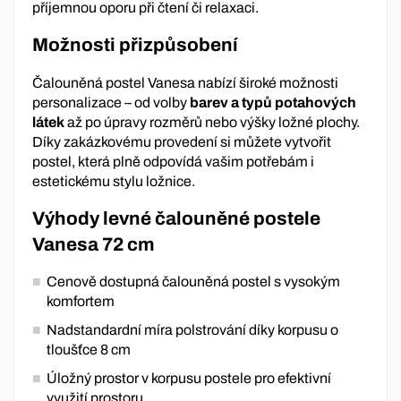
příjemnou oporu při čtení či relaxaci.
Možnosti přizpůsobení
Čalouněná postel Vanesa nabízí široké možnosti
personalizace – od volby
barev a typů potahových
látek
až po úpravy rozměrů nebo výšky ložné plochy.
Díky zakázkovému provedení si můžete vytvořit
postel, která plně odpovídá vašim potřebám i
estetickému stylu ložnice.
Výhody levné čalouněné postele
Vanesa 72 cm
Cenově dostupná čalouněná postel s vysokým
komfortem
Nadstandardní míra polstrování díky korpusu o
tloušťce 8 cm
Úložný prostor v korpusu postele pro efektivní
využití prostoru