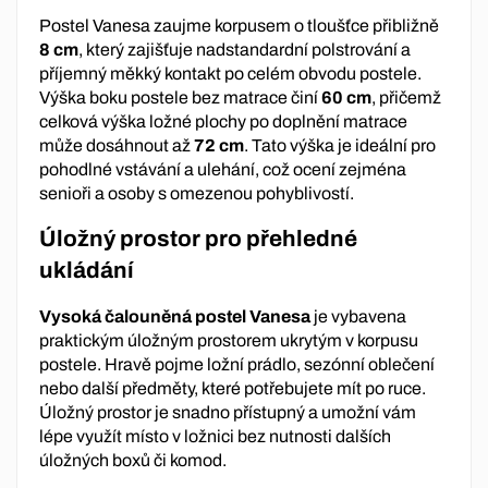
Postel Vanesa zaujme korpusem o tloušťce přibližně
8 cm
, který zajišťuje nadstandardní polstrování a
příjemný měkký kontakt po celém obvodu postele.
Výška boku postele bez matrace činí
60 cm
, přičemž
celková výška ložné plochy po doplnění matrace
může dosáhnout až
72 cm
. Tato výška je ideální pro
pohodlné vstávání a ulehání, což ocení zejména
senioři a osoby s omezenou pohyblivostí.
Úložný prostor pro přehledné
ukládání
Vysoká čalouněná postel Vanesa
je vybavena
praktickým úložným prostorem ukrytým v korpusu
postele. Hravě pojme ložní prádlo, sezónní oblečení
nebo další předměty, které potřebujete mít po ruce.
Úložný prostor je snadno přístupný a umožní vám
lépe využít místo v ložnici bez nutnosti dalších
úložných boxů či komod.