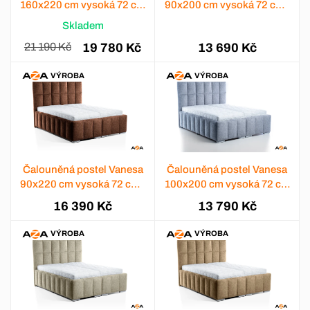
160x220 cm vysoká 72 cm
90x200 cm vysoká 72 cm -
- světlešedá
výběr barev
Skladem
21 190 Kč
19 780 Kč
13 690 Kč
VÝROBA
VÝROBA
Čalouněná postel Vanesa
Čalouněná postel Vanesa
90x220 cm vysoká 72 cm -
100x200 cm vysoká 72 cm
výběr barev
- výběr barev
16 390 Kč
13 790 Kč
VÝROBA
VÝROBA