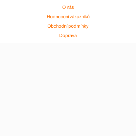
O nás
Hodnocení zákazníků
Obchodní podmínky
Doprava
Platba
Ochrana osobních údajů
Zakázková výroba
Zákaznický servis
Akce a výprodej
Dárkové poukazy
Reklamace
Odstoupení od smlouvy
Stěhovací firmy
Návody