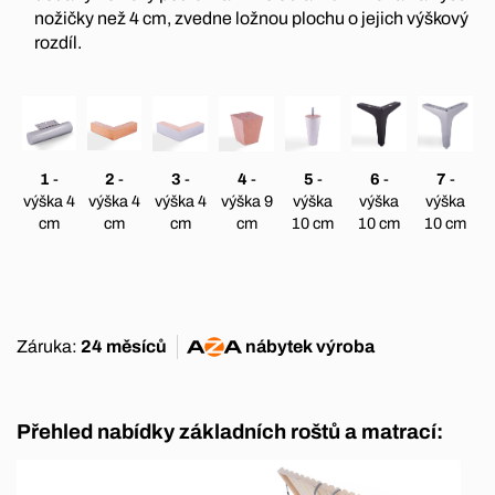
nožičky než 4 cm, zvedne ložnou plochu o jejich výškový
rozdíl.
1
-
2
-
3
-
4
-
5
-
6
-
7
-
výška 4
výška 4
výška 4
výška 9
výška
výška
výška
cm
cm
cm
cm
10 cm
10 cm
10 cm
Záruka:
24 měsíců
nábytek
výroba
Přehled nabídky základních roštů a matrací: