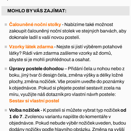
MOHLO BY VÁS ZAJÍMAT:
Čalouněné noční stolky
- Nabízíme také možnost
zakoupit čalouněný noční stolek ve stejných barvách, aby
dokonale ladil s vaší novou postelí.
Vzorky látek zdarma
- Nejste si jistí výběrem potahové
látky? Rádi vám zdarma zašleme vzorky až domů,
abyste si je mohli prohlédnout a osahat.
Úpravy postele dohodou
– Přidání čela u nohou nebo z
boku, jiný tvar či design čela, změna výšky a délky ložné
plochy, změna nožiček. Vše prosím uveďte do poznámky
k objednávce. Pokud si přejete postel sestavit zcela na
míru, využijte náš dotazník pro vlastní návrh postele:
Sestav si vlastní postel
Volba nožiček
- K posteli si můžete vybrat typ nožiček
od
1 do 7
. Zvolenou variantu napište do komentáře v
objednávce. Pokud nebude výběr nožiček uveden, budou
dodány nožičky podle hlavního obrázku. Změna na vyšší