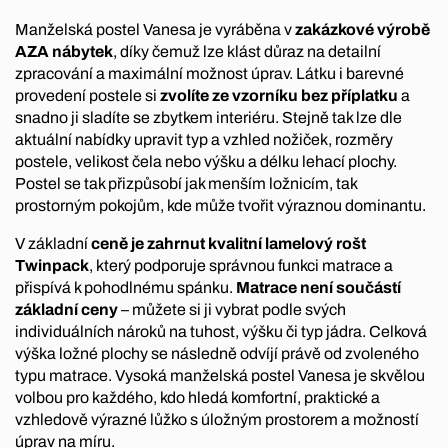
Manželská postel Vanesa je vyráběna v
zakázkové výrobě
AZA nábytek
, díky čemuž lze klást důraz na detailní
zpracování a maximální možnost úprav. Látku i barevné
provedení postele si
zvolíte ze vzorníku bez příplatku
a
snadno ji sladíte se zbytkem interiéru. Stejně tak lze dle
aktuální nabídky upravit typ a vzhled nožiček, rozměry
postele, velikost čela nebo výšku a délku lehací plochy.
Postel se tak přizpůsobí jak menším ložnicím, tak
prostorným pokojům, kde může tvořit výraznou dominantu.
V základní
ceně je zahrnut kvalitní lamelový rošt
Twinpack
, který podporuje správnou funkci matrace a
přispívá k pohodlnému spánku.
Matrace není součástí
základní ceny
– můžete si ji vybrat podle svých
individuálních nároků na tuhost, výšku či typ jádra.
Celková
výška ložné plochy se následně odvíjí právě od zvoleného
typu matrace. Vysoká manželská postel Vanesa je skvělou
volbou pro každého, kdo hledá komfortní, praktické a
vzhledově výrazné lůžko s úložným prostorem a možností
úprav na míru.