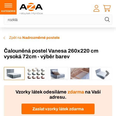
KATEGORIE
Zpět na
Nadrozměrné postele
Čalouněná postel Vanesa 260x220 cm
vysoká 72cm - výběr barev
VÝROBA
DOPRAVA ZDARMA
Vzorky látek odesíláme
zdarma
na Vaší
adresu.
Zaslat vzorky látek zdarma