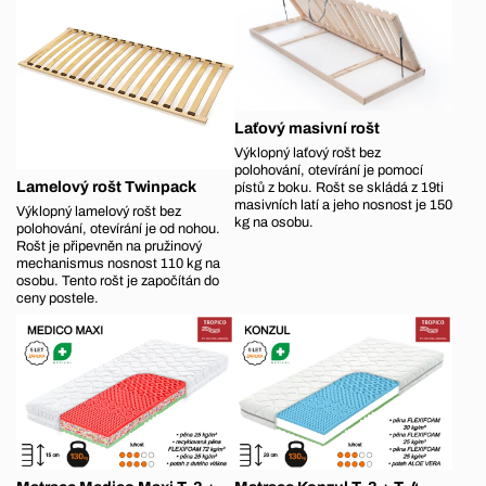
Laťový masivní rošt
Výklopný laťový rošt bez
polohování, otevírání je pomocí
Lamelový rošt Twinpack
pístů z boku. Rošt se skládá z 19ti
masivních latí a jeho nosnost je 150
Výklopný lamelový rošt bez
kg na osobu.
polohování, otevírání je od nohou.
Rošt je připevněn na pružinový
mechanismus nosnost 110 kg na
osobu. Tento rošt je započítán do
ceny postele.