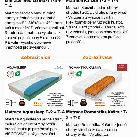
Matrace Medico Maxi T-3 +
Matrace Konzul T-3 + T-4
T-4
Matrace Konzul z jedné strany
středně tvrdá a z druhé strany tvrdší
Matrace Medico Maxi z jedné
- Vyrobena z vysoce kvalitní
strany středně tvrdá a z druhé
Flexifoam® pěny různých hustot.
strany tvrdší - Měkčí a tužší strana,
Strana Hard (modrá) i strana Soft
obě s masážní 7– zónovou profilací.
(sv. zelená), jsou doplněny masážní
Střední část matrace vyrobena z
7-zónovou anatomickou profilací
tlakově pojené pěny Flexifoam®
pro lepší…
RE velmi vysoké objemové
hmotnosti pro zvýšenou…
Zobrazit více
Zobrazit více
Matrace Aquasleep T-2 + T-4
Matrace Romantika Kašmír T-
3 + T-5
Matrace Aquasleep z jedné strany
měkká a z druhé strany tvrdší -
Matrace Romantika Kašmír z jedné
Vrchní deska je paměťová pěna
strany středně tvrdá a z druhé
VISCO VIND, což je revoluční
strany tvrdá - Vyrobena z