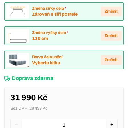
Změna šířky čela
*
Změnit
Zároveň s šíří postele
Změna výšky čela
*
Změnit
110 cm
Barva čalounění
Změnit
Vyberte látku
Doprava zdarma
31 990 Kč
Bez DPH:
26 438 Kč