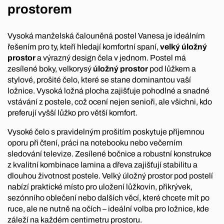
prostorem
Vysoká manželská čalouněná postel Vanesa je ideálním
řešením pro ty, kteří hledají komfortní spaní,
velký úložný
prostor
a výrazný design čela v jednom. Postel má
zesílené boky, velkorysý
úložný prostor
pod lůžkem a
stylové, prošité čelo, které se stane dominantou vaší
ložnice. Vysoká ložná plocha zajišťuje pohodlné a snadné
vstávání z postele, což ocení nejen senioři, ale všichni, kdo
preferují vyšší lůžko pro větší komfort.
Vysoké čelo s pravidelným prošitím poskytuje příjemnou
oporu při čtení, práci na notebooku nebo večerním
sledování televize. Zesílené bočnice a robustní konstrukce
z kvalitní kombinace lamina a dřeva zajišťují stabilitu a
dlouhou životnost postele. Velký úložný prostor pod postelí
nabízí praktické místo pro uložení lůžkovin, přikrývek,
sezónního oblečení nebo dalších věcí, které chcete mít po
ruce, ale ne nutně na očích – ideální volba pro ložnice, kde
záleží na každém centimetru prostoru.