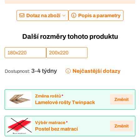
Dotaz na zboží
Popis a parametry
Další rozměry tohoto produktu
180x220
200x220
3-4 týdny
Nejčastější dotazy
Dostupnost:
Změna roštů
*
Změnit
Lamelové rošty Twinpack
Výběr matrace
*
Změnit
Postel bez matrací