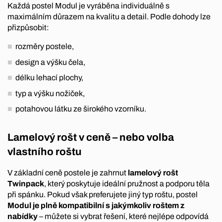
Každá postel Modul je vyráběna individuálně s
maximálním důrazem na kvalitu a detail. Podle dohody lze
přizpůsobit:
rozměry postele,
design a výšku čela,
délku lehací plochy,
typ a výšku nožiček,
potahovou látku ze širokého vzorníku.
Lamelový rošt v ceně – nebo volba
vlastního roštu
V základní ceně postele je zahrnut
lamelový rošt
Twinpack
, který poskytuje ideální pružnost a podporu těla
při spánku. Pokud však preferujete jiný typ roštu, postel
Modul je plně kompatibilní s jakýmkoliv roštem z
nabídky
– můžete si vybrat řešení, které nejlépe odpovídá