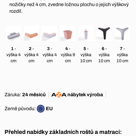
nožičky než 4 cm, zvedne ložnou plochu o jejich výškový
rozdíl.
1
-
2
-
3
-
4
-
5
-
6
-
7
-
výška 4
výška 4
výška 4
výška 9
výška
výška
výška
cm
cm
cm
cm
10 cm
10 cm
10 cm
Záruka:
24 měsíců
nábytek
výroba
Země původu:
EU
Přehled nabídky základních roštů a matrací: