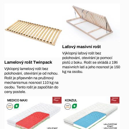
Laťový masivní rošt
Výklopný laťový rošt bez
polohování, otevírání je pomocí
Lamelový rošt Twinpack
pístů z boku. Rošt se skládá z 19ti
masivních latí a jeho nosnost je 150
Výklopný lamelový rošt bez
kg na osobu.
polohování, otevírání je od nohou.
Rošt je připevněn na pružinový
mechanismus nosnost 110 kg na
osobu. Tento rošt je započítán do
ceny postele.