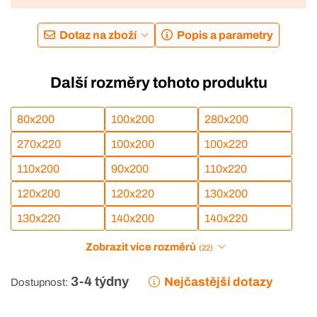
Dotaz na zboží
Popis a parametry
Další rozměry tohoto produktu
80x200
100x200
280x200
270x220
100x200
100x220
110x200
90x200
110x220
120x200
120x220
130x200
130x220
140x200
140x220
Zobrazit více rozměrů
(22)
3-4 týdny
Nejčastější dotazy
Dostupnost: