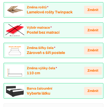
Změna roštů
*
Změnit
Lamelové rošty Twinpack
Výběr matrace
*
Změnit
Postel bez matrací
Změna šířky čela
*
Změnit
Zároveň s šíří postele
Změna výšky čela
*
Změnit
110 cm
Barva čalounění
Změnit
Vyberte látku