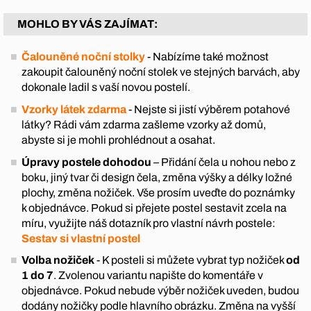
MOHLO BY VÁS ZAJÍMAT:
Čalouněné noční stolky
- Nabízíme také možnost
zakoupit čalouněný noční stolek ve stejných barvách, aby
dokonale ladil s vaší novou postelí.
Vzorky látek zdarma
- Nejste si jistí výběrem potahové
látky? Rádi vám zdarma zašleme vzorky až domů,
abyste si je mohli prohlédnout a osahat.
Úpravy postele dohodou
– Přidání čela u nohou nebo z
boku, jiný tvar či design čela, změna výšky a délky ložné
plochy, změna nožiček. Vše prosím uveďte do poznámky
k objednávce. Pokud si přejete postel sestavit zcela na
míru, využijte náš dotazník pro vlastní návrh postele:
Sestav si vlastní postel
Volba nožiček
- K posteli si můžete vybrat typ nožiček
od
1 do 7
. Zvolenou variantu napište do komentáře v
objednávce. Pokud nebude výběr nožiček uveden, budou
dodány nožičky podle hlavního obrázku. Změna na vyšší