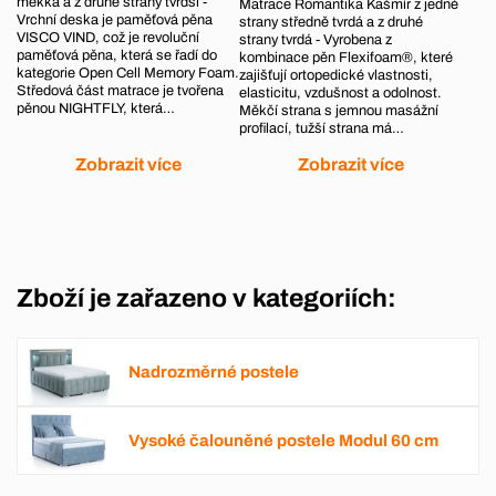
měkká a z druhé strany tvrdší -
Matrace Romantika Kašmír z jedné
Vrchní deska je paměťová pěna
strany středně tvrdá a z druhé
VISCO VIND, což je revoluční
strany tvrdá - Vyrobena z
paměťová pěna, která se řadí do
kombinace pěn Flexifoam®, které
kategorie Open Cell Memory Foam.
zajišťují ortopedické vlastnosti,
Středová část matrace je tvořena
elasticitu, vzdušnost a odolnost.
pěnou NIGHTFLY, která…
Měkčí strana s jemnou masážní
profilací, tužší strana má…
Zobrazit více
Zobrazit více
Zboží je zařazeno v kategoriích:
Nadrozměrné postele
Vysoké čalouněné postele Modul 60 cm