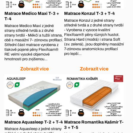
Matrace Medico Maxi T-3 +
Matrace Konzul T-3 + T-4
T-4
Matrace Konzul z jedné strany
středně tvrdá a z druhé strany tvrdší
Matrace Medico Maxi z jedné
- Vyrobena z vysoce kvalitní
strany středně tvrdá a z druhé
Flexifoam® pěny různých hustot.
strany tvrdší - Měkčí a tužší strana,
Strana Hard (modrá) i strana Soft
obě s masážní 7– zónovou profilací.
(sv. zelená), jsou doplněny masážní
Střední část matrace vyrobena z
7-zónovou anatomickou profilací
tlakově pojené pěny Flexifoam®
pro lepší…
RE velmi vysoké objemové
hmotnosti pro zvýšenou…
Zobrazit více
Zobrazit více
Matrace Aquasleep T-2 + T-4
Matrace Romantika Kašmír T-
3 + T-5
Matrace Aquasleep z jedné strany