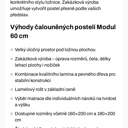
konkrétního stylu ložnice. Zakázková výroba
umožňuje vytvořit postel přesně podle vašich
představ.
Výhody čalouněných postelí Modul
60 cm
Velký úložný prostor pod ložnou plochou
Zakázková výroba – úprava rozměrů, čela, délky
lehací plochy i nožiček
Kombinace kvalitního lamina a pevného dřeva pro
stabilní konstrukci
Lamelový rošt v základní ceně
Výběr matrace dle individuálních nároků na tvrdost
a výšku
Dostupné rozměry včetně 160×200 cm a 180×200
cm