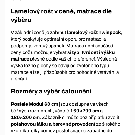
Lamelový rošt v ceně, matrace dle
výběru
V základní ceně je zahrnut
lamelový rošt Twinpack
,
který poskytuje optimální oporu pro matraci a
podporuje zdravý spánek. Matrace není součástí
ceny, což umožňuje vybrat si
typ, tvrdost i výšku
matrace
přesně podle vašich preferencí. Výsledná
výška ložné plochy se odvíjí od zvoleného typu
matrace a lze ji přizpůsobit pro pohodlné vstávání a
uléhání.
Rozměry a výběr čalounění
Postele Modul 60 cm
jsou dostupné ve všech
běžných rozměrech, včetně
160×200 cm a
180×200 cm
. Zákazník si může bez příplatku zvolit
potahovou látku a barevné provedení
ze širokého
vzorníku, díky čemuž postel snadno zapadne do