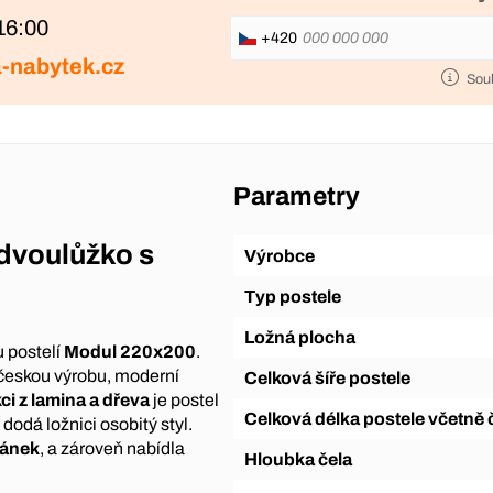
16:00
+420
-nabytek.cz
Sou
Parametry
dvoulůžko s
Výrobce
Typ postele
Ložná plocha
u postelí
Modul 220x200
.
ní českou výrobu, moderní
Celková šíře postele
i z lamina a dřeva
je postel
Celková délka postele včetně 
dodá ložnici osobitý styl.
pánek
, a zároveň nabídla
Hloubka čela