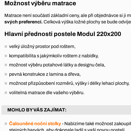
Možnost výběru matrace
Matrace není součástí základní ceny, ale při objednávce si ji
svých preferencí.
Celková výška ložné plochy se bude odvíje
Hlavní přednosti postele Modul 220x200
velký úložný prostor pod roštem,
kompatibilita s jakýmkoliv roštem z nabídky,
možnost výběru potahové látky a designu čela,
pevná konstrukce z lamina a dřeva,
možnost přizpůsobení rozměrů, výšky i délky lehací plochy,
volitelná matrace dle vašeho výběru.
MOHLO BY VÁS ZAJÍMAT:
Čalouněné noční stolky
- Nabízíme také možnost zakoupit
stejných barvách, aby dokonale ladil s vaší novou postelí.