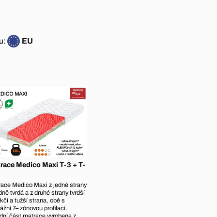
u:
EU
race Medico Maxi T-3 + T-
ace Medico Maxi z jedné strany
dně tvrdá a z druhé strany tvrdší
kčí a tužší strana, obě s
žní 7– zónovou profilací.
dní část matrace vyrobena z