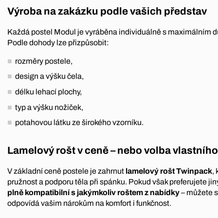
Výroba na zakázku podle vašich představ
Každá postel Modul je vyráběna individuálně s maximálním dů
Podle dohody lze přizpůsobit:
rozměry postele,
design a výšku čela,
délku lehací plochy,
typ a výšku nožiček,
potahovou látku ze širokého vzorníku.
Lamelový rošt v ceně – nebo volba vlastního
V základní ceně postele je zahrnut
lamelový rošt Twinpack
,
pružnost a podporu těla při spánku. Pokud však preferujete jiný
plně kompatibilní s jakýmkoliv roštem z nabídky
– můžete si
odpovídá vašim nárokům na komfort i funkčnost.