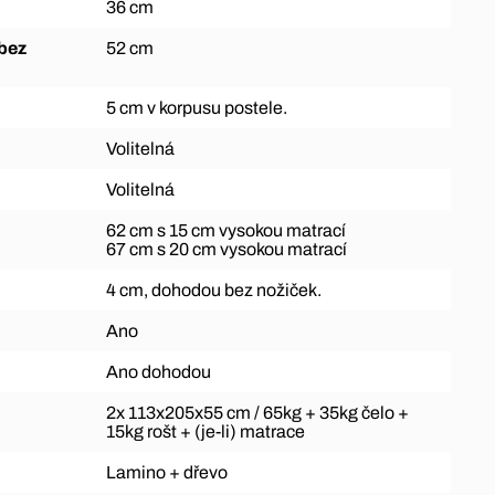
36 cm
52 cm
5 cm v korpusu postele.
Volitelná
Volitelná
62 cm s 15 cm vysokou matrací
67 cm s 20 cm vysokou matrací
4 cm, dohodou bez nožiček.
Ano
Ano dohodou
2x 113x205x55 cm / 65kg + 35kg čelo +
15kg rošt + (je-li) matrace
Lamino + dřevo