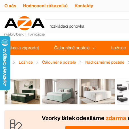
O nás
Hodnocení zákazníků
Kontakty
Akce a výprodej
Čalouněné postele
Ložnice
Ložnice
Čalouněné postele
Nadrozměrné postele
VÝROBA
Vzorky látek odesíláme
zdarma