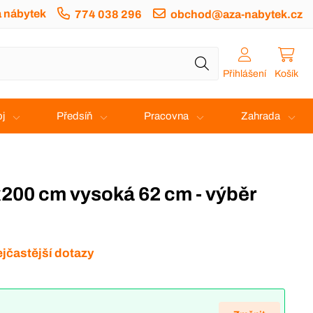
a nábytek
774 038 296
obchod@aza-nabytek.cz
Přihlášení
Košík
j
Předsíň
Pracovna
Zahrada
jčastější dotazy