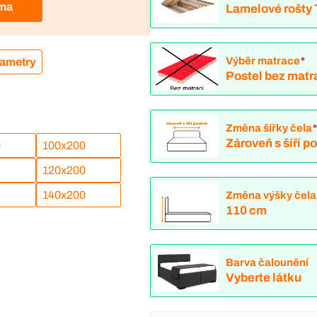
rma
Lamelové rošty
Výběr matrace
*
rametry
Postel bez matr
Změna šířky čela
Zároveň s šíří p
0
100x200
120x200
140x200
Změna výšky čela
110 cm
Barva čalounění
Vyberte látku