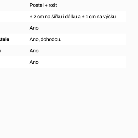
Postel + rošt
± 2 cm na šířku i délku a ± 1 cm na výšku
Ano
tele
Ano, dohodou.
ů
Ano
Ano