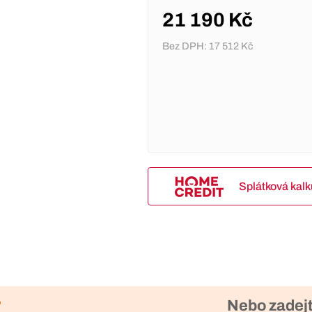
21 190 Kč
Bez DPH:
17 512 Kč
Splátková kal
?
Nebo zadejt