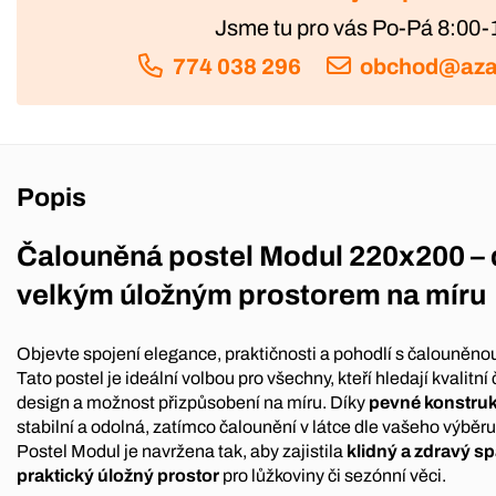
Jsme tu pro vás Po-Pá 8:00-
774 038 296
obchod@aza
Popis
Čalouněná postel Modul 220x200 – 
velkým úložným prostorem na míru
Objevte spojení elegance, praktičnosti a pohodlí s čalouněno
Tato postel je ideální volbou pro všechny, kteří hledají kvalit
design a možnost přizpůsobení na míru. Díky
pevné konstrukc
stabilní a odolná, zatímco čalounění v látce dle vašeho výběru 
Postel Modul je navržena tak, aby zajistila
klidný a zdravý s
praktický úložný prostor
pro lůžkoviny či sezónní věci.