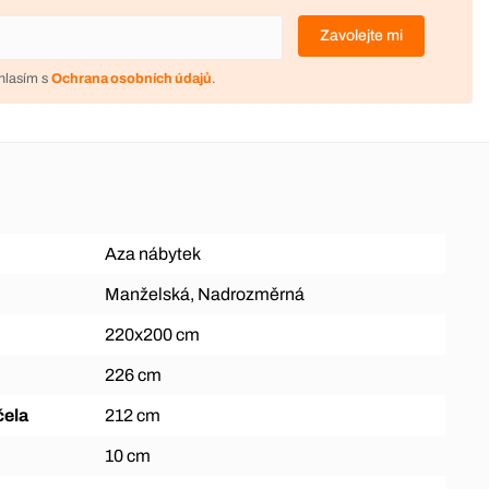
Zavolejte mi
hlasím s
Ochrana osobních údajů
.
Aza nábytek
Manželská, Nadrozměrná
220x200 cm
226 cm
čela
212 cm
10 cm