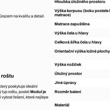
Hloubka úložného prostoru
Výška korpusu (boku postele bez
matrace)
razem na kvalitu a detail.
Matrace zapuštěna
Výška čela u hlavy
Celková šířka čela u hlavy
Orientační výška ložné plochy
Výška nožiček
Úložný prostor
 roštu
Jiné úpravy
 který poskytuje ideální
Rozměr balení
 typ roštu, postel
Modul je
 vybrat řešení, které nejlépe
Materiál