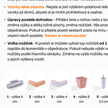
Vzorky látek zdarma
- Nejste si jistí výběrem potahové l
vzorky až domů, abyste si je mohli prohlédnout a osahat.
Úpravy postele dohodou
– Přidání čela u nohou nebo z boku
změna výšky a délky ložné plochy, změna nožiček. Vše pro
objednávce. Pokud si přejete postel sestavit zcela na míru, 
vlastní návrh postele:
Sestav si vlastní postel
Volba nožiček
- K posteli si můžete vybrat typ nožiček
od 1
napište do komentáře v objednávce. Pokud nebude výběr 
nožičky podle hlavního obrázku. Změna na vyšší nožičky n
o jejich výškový rozdíl.
1
- výška 4
2
- výška 4
3
- výška 4
4
- výška 9
5
- výš
cm
cm
cm
cm
10 cm