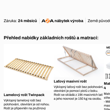
Záruka:
24 měsíců
nábytek
výroba
Země původ
Přehled nabídky základních roštů a matrací:
Laťový masivní rošt
Mat
Výklopný laťový rošt bez polohování,
4
otevírání je pomocí pístů z boku.
Matr
Lamelový rošt Twinpack
Rošt se skládá z 19ti masivních latí
stře
a jeho nosnost je 150 kg na osobu.
Výklopný lamelový rošt bez
- Mě
polohování, otevírání je od nohou.
masá
Rošt je připevněn na pružinový
Stře