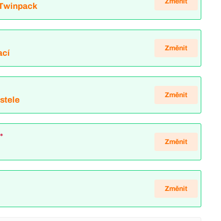
Změnit
 Twinpack
Změnit
ací
*
Změnit
ostele
*
Změnit
Změnit