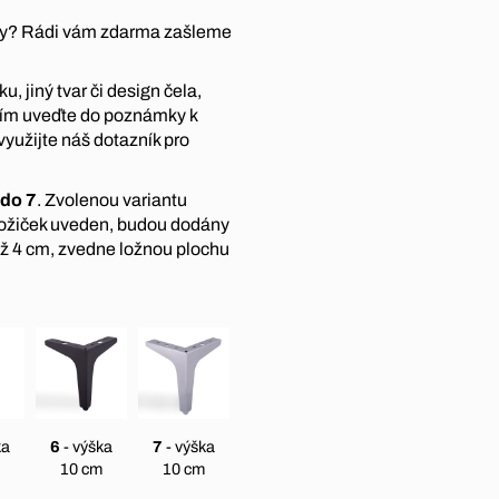
átky? Rádi vám zdarma zašleme
, jiný tvar či design čela,
sím uveďte do poznámky k
využijte náš dotazník pro
 do 7
. Zvolenou variantu
nožiček uveden, budou dodány
ež 4 cm, zvedne ložnou plochu
ka
6
- výška
7
- výška
10 cm
10 cm