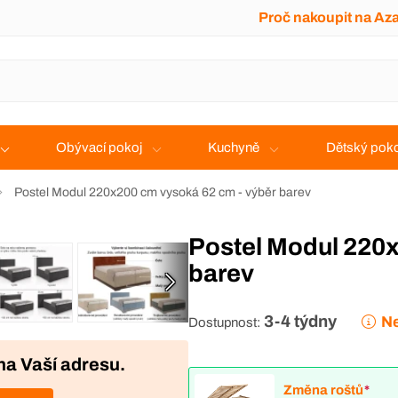
Proč nakoupit na Az
Obývací pokoj
Kuchyně
Dětský poko
Postel Modul 220x200 cm vysoká 62 cm - výběr barev
Postel Modul 220x200 cm vysoká 62 cm - výběr
barev
3-4 týdny
Ne
Dostupnost:
na Vaší adresu.
Změna roštů
*