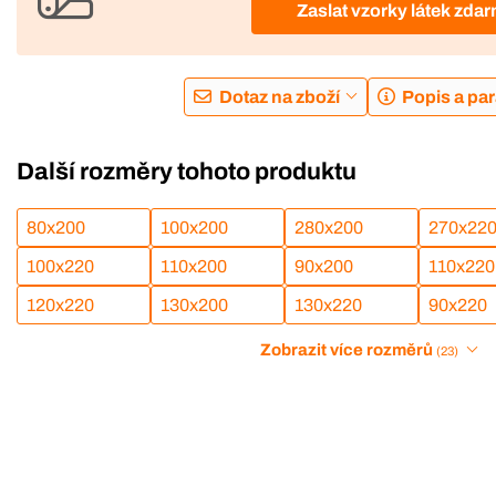
Zaslat vzorky látek zda
Dotaz na zboží
Popis a pa
Další rozměry tohoto produktu
80x200
100x200
280x200
270x22
100x220
110x200
90x200
110x220
120x220
130x200
130x220
90x220
Zobrazit více rozměrů
(23)