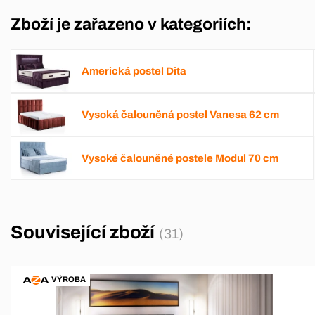
Zboží je zařazeno v kategoriích:
Americká postel Dita
Vysoká čalouněná postel Vanesa 62 cm
Vysoké čalouněné postele Modul 70 cm
Související zboží
(31)
VÝROBA