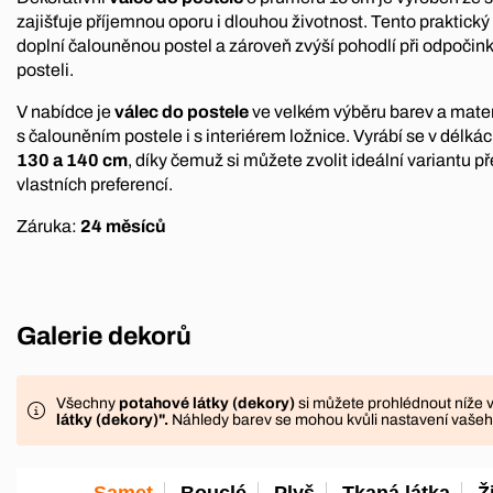
zajišťuje příjemnou oporu i dlouhou životnost. Tento praktický
doplní čalouněnou postel a zároveň zvýší pohodlí při odpočink
posteli.
V nabídce je
válec do postele
ve velkém výběru barev a materi
s čalouněním postele i s interiérem ložnice. Vyrábí se v délká
130 a 140 cm
, díky čemuž si můžete zvolit ideální variantu p
vlastních preferencí.
Záruka:
24 měsíců
Galerie dekorů
Všechny
potahové látky (dekory)
si můžete prohlédnout níže 
látky (dekory)
".
Náhledy barev se mohou kvůli nastavení vašeho 