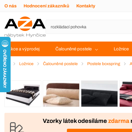
O nás
Hodnocení zákazníků
Kontakty
Akce a výprodej
Čalouněné postele
Ložnice
Ložnice
Čalouněné postele
Postele boxspring
A
Vzorky látek odesíláme
zdarma