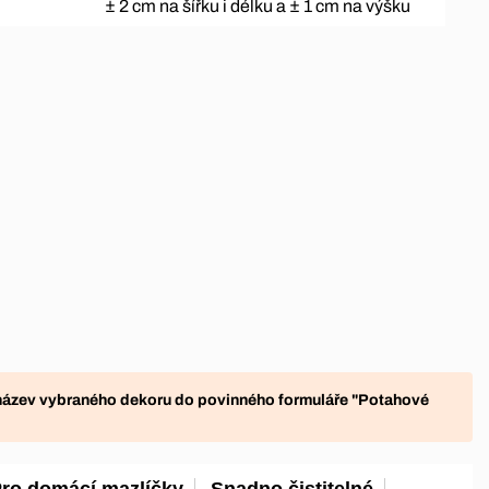
± 2 cm na šířku i délku a ± 1 cm na výšku
název vybraného dekoru do povinného formuláře "
Potahové