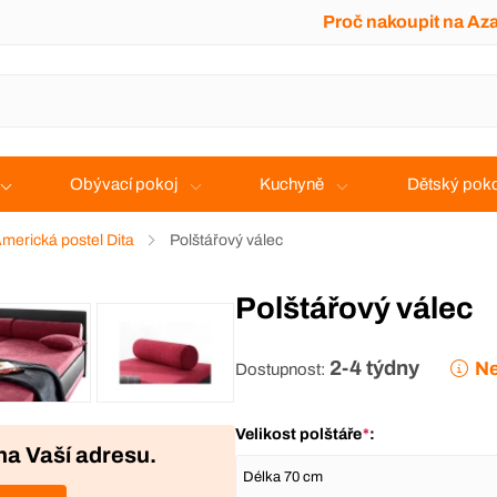
Proč nakoupit na Az
Obývací pokoj
Kuchyně
Dětský poko
merická postel Dita
Polštářový válec
Polštářový válec
2-4 týdny
Ne
Dostupnost:
Velikost polštáře
*
:
na Vaší adresu.