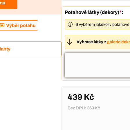
rma
Potahové látky (dekory)
*
:
S výběrem jakékoliv potahové 
Výběr potahu
Vybrané látky z
galerie dek
ianty
439 Kč
Bez DPH:
363 Kč