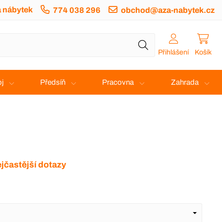
a nábytek
774 038 296
obchod@aza-nabytek.cz
Přihlášení
Košík
j
Předsíň
Pracovna
Zahrada
jčastější dotazy