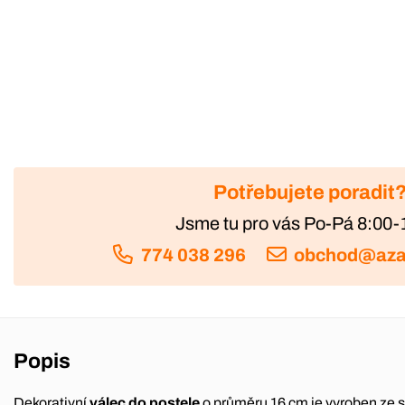
Potřebujete poradit
Jsme tu pro vás Po-Pá 8:00-
774 038 296
obchod@aza
Popis
Dekorativní
válec do postele
o průměru 16 cm je vyroben ze s