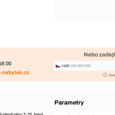
?
Nebo zadejt
16:00
+420
-nabytek.cz
Sou
Parametry
tudené pěny T-25, která