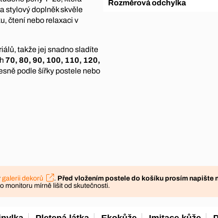
Rozměrová odchylka
 a stylový doplněk skvěle
u, čtení nebo relaxaci v
álů, takže jej snadno sladíte
ch
70, 80, 90, 100, 110, 120,
řesně podle šířky postele nebo
v
galerii dekorů
.
Před vložením postele do košíku prosím napište 
monitoru mírně lišit od skutečnosti.