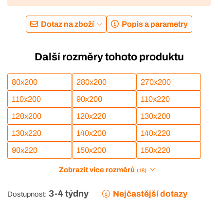
Dotaz na zboží
Popis a parametry
Další rozměry tohoto produktu
80x200
280x200
270x200
110x200
90x200
110x220
120x200
120x220
130x200
130x220
140x200
140x220
90x220
150x200
150x220
Zobrazit více rozměrů
(18)
3-4 týdny
Nejčastější dotazy
Dostupnost: