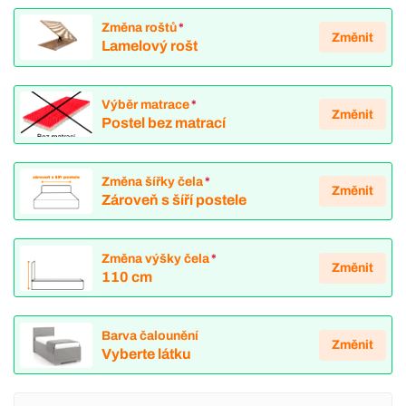
Změna roštů
*
Změnit
Lamelový rošt
Výběr matrace
*
Změnit
Postel bez matrací
Změna šířky čela
*
Změnit
Zároveň s šíří postele
Změna výšky čela
*
Změnit
110 cm
Barva čalounění
Změnit
Vyberte látku