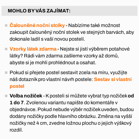
MOHLO BY VÁS ZAJÍMAT:
Čalouněné noční stolky
- Nabízíme také možnost
zakoupit čalouněný noční stolek ve stejných barvách, aby
dokonale ladil s vaší novou postelí.
Vzorky látek zdarma
- Nejste si jistí výběrem potahové
látky? Rádi vám zdarma zašleme vzorky až domů,
abyste si je mohli prohlédnout a osahat.
Pokud si přejete postel sestavit zcela na míru, využijte
náš dotazník pro vlastní návrh postele:
Sestav si vlastní
postel
Volba nožiček
- K posteli si můžete vybrat typ nožiček
od
1 do 7
. Zvolenou variantu napište do komentáře v
objednávce. Pokud nebude výběr nožiček uveden, budou
dodány nožičky podle hlavního obrázku. Změna na vyšší
nožičky než 4 cm, zvedne ložnou plochu o jejich výškový
rozdíl.