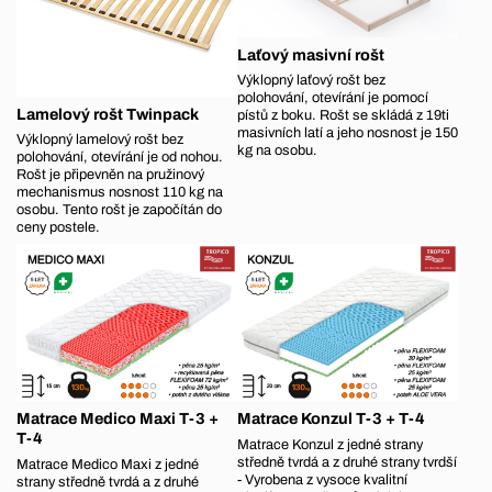
Laťový masivní rošt
Výklopný laťový rošt bez
polohování, otevírání je pomocí
Lamelový rošt Twinpack
pístů z boku. Rošt se skládá z 19ti
masivních latí a jeho nosnost je 150
Výklopný lamelový rošt bez
kg na osobu.
polohování, otevírání je od nohou.
Rošt je připevněn na pružinový
mechanismus nosnost 110 kg na
osobu. Tento rošt je započítán do
ceny postele.
Matrace Medico Maxi T-3 +
Matrace Konzul T-3 + T-4
T-4
Matrace Konzul z jedné strany
středně tvrdá a z druhé strany tvrdší
Matrace Medico Maxi z jedné
- Vyrobena z vysoce kvalitní
strany středně tvrdá a z druhé