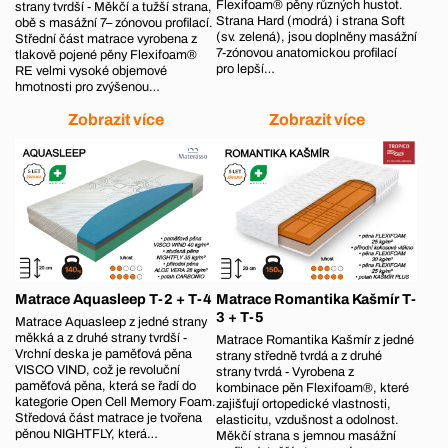
Flexifoam® pěny různých hustot.
strany tvrdší - Měkčí a tužší strana,
Strana Hard (modrá) i strana Soft
obě s masážní 7– zónovou profilací.
(sv. zelená), jsou doplněny masážní
Střední část matrace vyrobena z
7-zónovou anatomickou profilací
tlakově pojené pěny Flexifoam®
pro lepší…
RE velmi vysoké objemové
hmotnosti pro zvýšenou…
Zobrazit více
Zobrazit více
Matrace Aquasleep T-2 + T-4
Matrace Romantika Kašmír T-
3 + T-5
Matrace Aquasleep z jedné strany
měkká a z druhé strany tvrdší -
Matrace Romantika Kašmír z jedné
Vrchní deska je paměťová pěna
strany středně tvrdá a z druhé
VISCO VIND, což je revoluční
strany tvrdá - Vyrobena z
paměťová pěna, která se řadí do
kombinace pěn Flexifoam®, které
kategorie Open Cell Memory Foam.
zajišťují ortopedické vlastnosti,
Středová část matrace je tvořena
elasticitu, vzdušnost a odolnost.
pěnou NIGHTFLY, která…
Měkčí strana s jemnou masážní