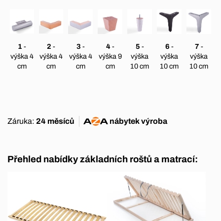
1
-
2
-
3
-
4
-
5
-
6
-
7
-
výška 4
výška 4
výška 4
výška 9
výška
výška
výška
cm
cm
cm
cm
10 cm
10 cm
10 cm
Záruka:
24 měsíců
nábytek
výroba
Přehled nabídky základních roštů a matrací: