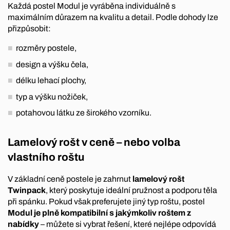
Každá postel Modul je vyráběna individuálně s
maximálním důrazem na kvalitu a detail. Podle dohody lze
přizpůsobit:
rozměry postele,
design a výšku čela,
délku lehací plochy,
typ a výšku nožiček,
potahovou látku ze širokého vzorníku.
Lamelový rošt v ceně – nebo volba
vlastního roštu
V základní ceně postele je zahrnut
lamelový rošt
Twinpack
, který poskytuje ideální pružnost a podporu těla
při spánku. Pokud však preferujete jiný typ roštu, postel
Modul je plně kompatibilní s jakýmkoliv roštem z
nabídky
– můžete si vybrat řešení, které nejlépe odpovídá