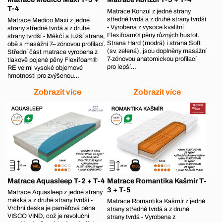
T-4
Matrace Konzul z jedné strany
středně tvrdá a z druhé strany tvrdší
Matrace Medico Maxi z jedné
- Vyrobena z vysoce kvalitní
strany středně tvrdá a z druhé
Flexifoam® pěny různých hustot.
strany tvrdší - Měkčí a tužší strana,
Strana Hard (modrá) i strana Soft
obě s masážní 7– zónovou profilací.
(sv. zelená), jsou doplněny masážní
Střední část matrace vyrobena z
7-zónovou anatomickou profilací
tlakově pojené pěny Flexifoam®
pro lepší…
RE velmi vysoké objemové
hmotnosti pro zvýšenou…
Zobrazit více
Zobrazit více
Matrace Aquasleep T-2 + T-4
Matrace Romantika Kašmír T-
3 + T-5
Matrace Aquasleep z jedné strany
měkká a z druhé strany tvrdší -
Matrace Romantika Kašmír z jedné
Vrchní deska je paměťová pěna
strany středně tvrdá a z druhé
VISCO VIND, což je revoluční
strany tvrdá - Vyrobena z