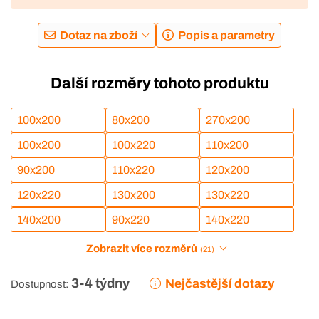
Dotaz na zboží
Popis a parametry
Další rozměry tohoto produktu
100x200
80x200
270x200
100x200
100x220
110x200
90x200
110x220
120x200
120x220
130x200
130x220
140x200
90x220
140x220
Zobrazit více rozměrů
(21)
3-4 týdny
Nejčastější dotazy
Dostupnost: