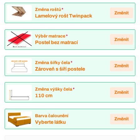
Změna roštů
*
Změnit
Lamelový rošt Twinpack
Výběr matrace
*
Změnit
Postel bez matrací
Změna šířky čela
*
Změnit
Zároveň s šíří postele
Změna výšky čela
*
Změnit
110 cm
Barva čalounění
Změnit
Vyberte látku