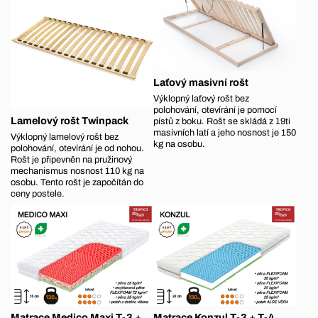
Laťový masivní rošt
Výklopný laťový rošt bez
polohování, otevírání je pomocí
Lamelový rošt Twinpack
pístů z boku. Rošt se skládá z 19ti
masivních latí a jeho nosnost je 150
Výklopný lamelový rošt bez
kg na osobu.
polohování, otevírání je od nohou.
Rošt je připevněn na pružinový
mechanismus nosnost 110 kg na
osobu. Tento rošt je započítán do
ceny postele.
Matrace Medico Maxi T-3 +
Matrace Konzul T-3 + T-4