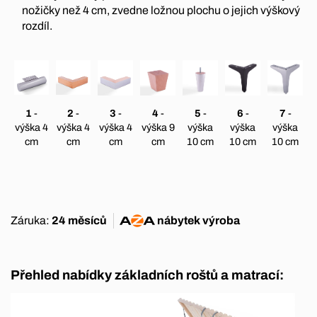
nožičky než 4 cm, zvedne ložnou plochu o jejich výškový
rozdíl.
1
-
2
-
3
-
4
-
5
-
6
-
7
-
výška 4
výška 4
výška 4
výška 9
výška
výška
výška
cm
cm
cm
cm
10 cm
10 cm
10 cm
Záruka:
24 měsíců
nábytek
výroba
Přehled nabídky základních roštů a matrací: