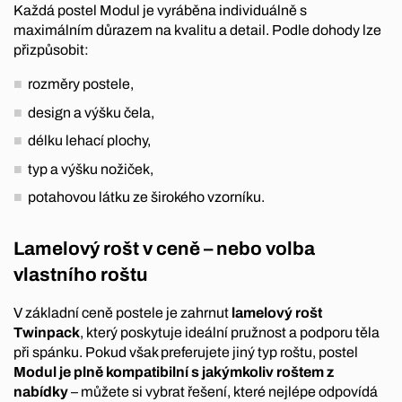
Každá postel Modul je vyráběna individuálně s
maximálním důrazem na kvalitu a detail. Podle dohody lze
přizpůsobit:
rozměry postele,
design a výšku čela,
délku lehací plochy,
typ a výšku nožiček,
potahovou látku ze širokého vzorníku.
Lamelový rošt v ceně – nebo volba
vlastního roštu
V základní ceně postele je zahrnut
lamelový rošt
Twinpack
, který poskytuje ideální pružnost a podporu těla
při spánku. Pokud však preferujete jiný typ roštu, postel
Modul je plně kompatibilní s jakýmkoliv roštem z
nabídky
– můžete si vybrat řešení, které nejlépe odpovídá