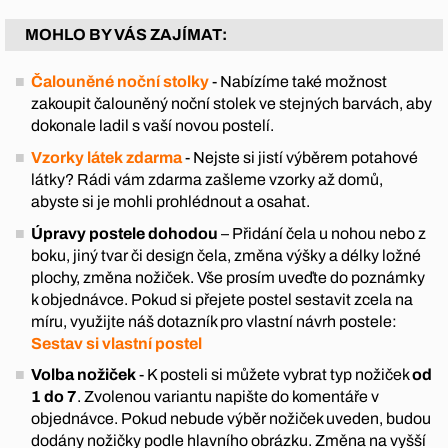
MOHLO BY VÁS ZAJÍMAT:
Čalouněné noční stolky
- Nabízíme také možnost
zakoupit čalouněný noční stolek ve stejných barvách, aby
dokonale ladil s vaší novou postelí.
Vzorky látek zdarma
- Nejste si jistí výběrem potahové
látky? Rádi vám zdarma zašleme vzorky až domů,
abyste si je mohli prohlédnout a osahat.
Úpravy postele dohodou
– Přidání čela u nohou nebo z
boku, jiný tvar či design čela, změna výšky a délky ložné
plochy, změna nožiček. Vše prosím uveďte do poznámky
k objednávce. Pokud si přejete postel sestavit zcela na
míru, využijte náš dotazník pro vlastní návrh postele:
Sestav si vlastní postel
Volba nožiček
- K posteli si můžete vybrat typ nožiček
od
1 do 7
. Zvolenou variantu napište do komentáře v
objednávce. Pokud nebude výběr nožiček uveden, budou
dodány nožičky podle hlavního obrázku. Změna na vyšší