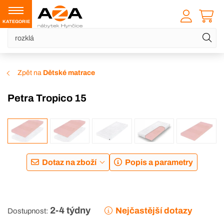
KATEGORIE
Zpět na
Dětské matrace
Petra Tropico 15
DOPRAVA ZDARMA
Dotaz na zboží
Popis a parametry
2-4 týdny
Nejčastější dotazy
Dostupnost: