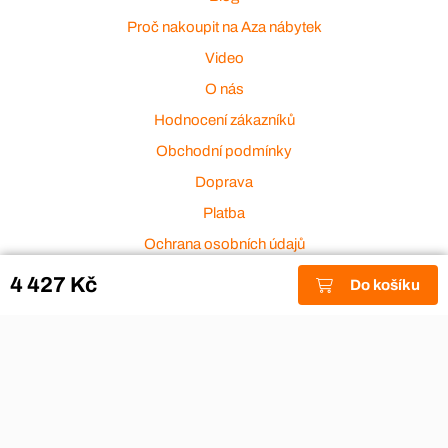
Proč nakoupit na Aza nábytek
Video
O nás
Hodnocení zákazníků
Obchodní podmínky
Doprava
Platba
Ochrana osobních údajů
Zakázková výroba
4 427 Kč
Do košíku
Zákaznický servis
Akce a výprodej
Dárkové poukazy
Reklamace