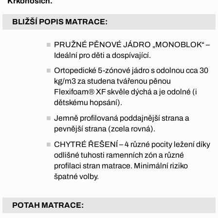
Krkonoších.
BLIŽŠÍ POPIS MATRACE:
PRUŽNÉ PĚNOVÉ JÁDRO „MONOBLOK“ –
Ideální pro děti a dospívající.
Ortopedické 5-zónové jádro s odolnou cca 30
kg/m3 za studena tvářenou pěnou
Flexifoam® XF skvěle dýchá a je odolné (i
dětskému hopsání).
Jemně profilovaná poddajnější strana a
pevnější strana (zcela rovná).
CHYTRÉ ŘEŠENÍ – 4 různé pocity ležení díky
odlišné tuhosti ramenních zón a různé
profilaci stran matrace. Minimální riziko
špatné volby.
POTAH MATRACE: