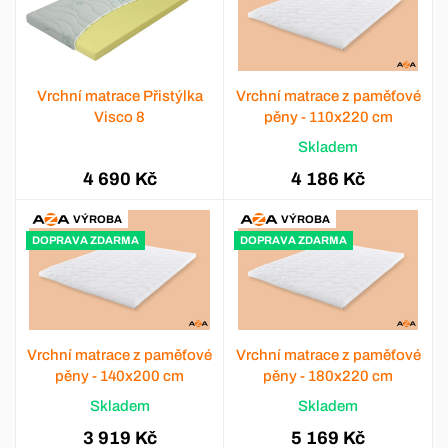
Vrchní matrace Přistýlka
Vrchní matrace z paměťové
Visco 8
pěny - 110x220 cm
Skladem
4 690 Kč
4 186 Kč
VÝROBA
VÝROBA
DOPRAVA ZDARMA
DOPRAVA ZDARMA
Vrchní matrace z paměťové
Vrchní matrace z paměťové
pěny - 140x200 cm
pěny - 180x220 cm
Skladem
Skladem
3 919 Kč
5 169 Kč