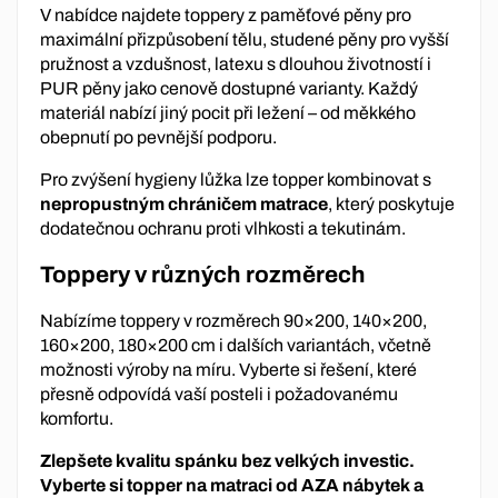
V nabídce najdete toppery z paměťové pěny pro
maximální přizpůsobení tělu, studené pěny pro vyšší
pružnost a vzdušnost, latexu s dlouhou životností i
PUR pěny jako cenově dostupné varianty. Každý
materiál nabízí jiný pocit při ležení – od měkkého
obepnutí po pevnější podporu.
Pro zvýšení hygieny lůžka lze topper kombinovat s
nepropustným chráničem matrace
, který poskytuje
dodatečnou ochranu proti vlhkosti a tekutinám.
Toppery v různých rozměrech
Nabízíme toppery v rozměrech 90×200, 140×200,
160×200, 180×200 cm i dalších variantách, včetně
možnosti výroby na míru. Vyberte si řešení, které
přesně odpovídá vaší posteli i požadovanému
komfortu.
Zlepšete kvalitu spánku bez velkých investic.
Vyberte si topper na matraci od AZA nábytek a