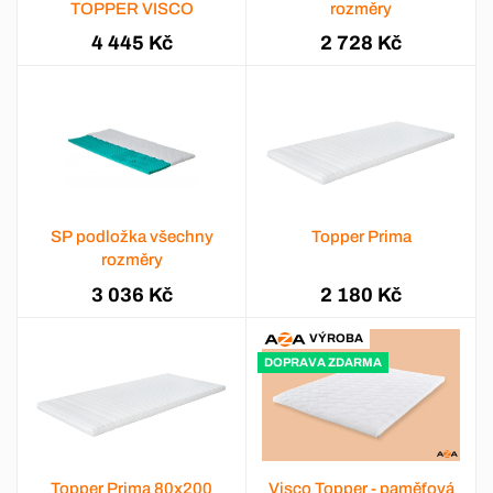
TOPPER VISCO
rozměry
4 445 Kč
2 728 Kč
SP podložka všechny
Topper Prima
rozměry
3 036 Kč
2 180 Kč
VÝROBA
DOPRAVA ZDARMA
Topper Prima 80x200
Visco Topper - paměťová