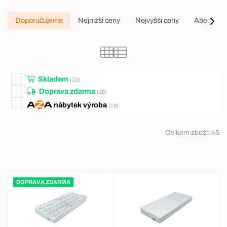
Doporučujeme
Nejnižší ceny
Nejvyšší ceny
Abecedně
Skladem
(13)
Doprava zdarma
(28)
nábytek
výroba
(19)
Celkem zboží:
45
DOPRAVA ZDARMA