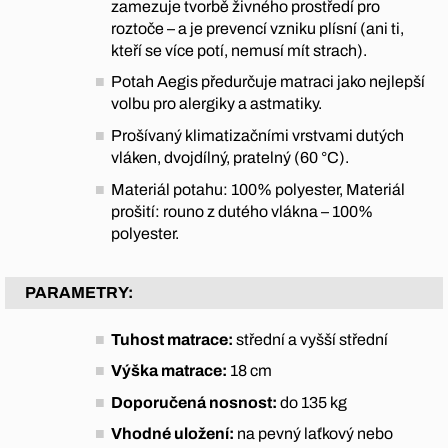
zamezuje tvorbě živného prostředí pro
roztoče – a je prevencí vzniku plísní (ani ti,
kteří se více potí, nemusí mít strach).
Potah Aegis předurčuje matraci jako nejlepší
volbu pro alergiky a astmatiky.
Prošívaný klimatizačními vrstvami dutých
vláken, dvojdílný, pratelný (60 °C).
Materiál potahu: 100% polyester, Materiál
prošití: rouno z dutého vlákna – 100%
polyester.
PARAMETRY:
Tuhost matrace:
střední a vyšší střední
Výška matrace:
18 cm
Doporučená nosnost:
do 135 kg
Vhodné uložení:
na pevný laťkový nebo