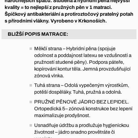
náročnějších spáčů. Studená a hybridní pěna nejvyšší
kvality = to nejlepší z pružných pěn v 1 matraci.
Špičkový antibakteriální a protiroztočový pratelný potah
s přírodními vlákny. Vyrobeno v Krkonoších.
BLIŽŠÍ POPIS MATRACE:
Měkčí strana – Hybridní pěna (spojuje
odolnost a poddajnost latexu se vzdušností a
pružností studené pěny). Podpora páteře,
kopírování kontur těla. Jemná provzdušňující
zónová vlnka.
Tuhá strana – Odolá vypečeným výrostkům,
potěší dospěláky. Tuhá, pružná a odolná.
PRUŽNÉ PĚNOVÉ JÁDRO BEZ LEPIDEL.
Ortopedická 5– zónová konstrukce bez lepení
maximalizuje prodyšnost.
Usnadňuje údržbu a prodlužuje hygienickou
životnost – jádro snadno provětráte či