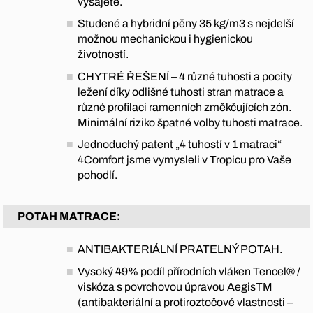
vysajete.
Studené a hybridní pěny 35 kg/m3 s nejdelší
možnou mechanickou i hygienickou
životností.
CHYTRÉ ŘEŠENÍ – 4 různé tuhosti a pocity
ležení díky odlišné tuhosti stran matrace a
různé profilaci ramenních změkčujících zón.
Minimální riziko špatné volby tuhosti matrace.
Jednoduchý patent „4 tuhostí v 1 matraci“
4Comfort jsme vymysleli v Tropicu pro Vaše
pohodlí.
POTAH MATRACE:
ANTIBAKTERIÁLNÍ PRATELNÝ POTAH.
Vysoký 49% podíl přírodních vláken Tencel® /
viskóza s povrchovou úpravou AegisTM
(antibakteriální a protiroztočové vlastnosti –