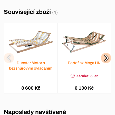
Související zboží
(4)
Duostar Motor s
Portoflex Mega HN
bezšňůrovým ovládáním
Záruka: 5 let
8 600 Kč
6 100 Kč
Naposledy navštívené