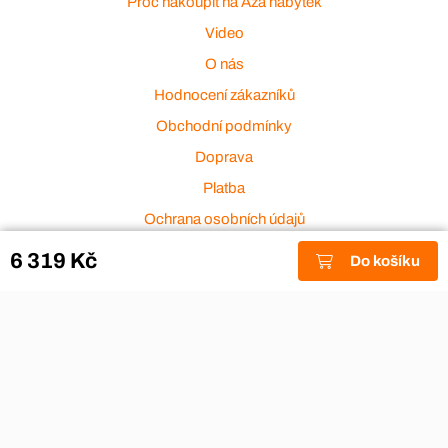
Proč nakoupit na Aza nábytek
Video
O nás
Hodnocení zákazníků
Obchodní podmínky
Doprava
Platba
Ochrana osobních údajů
Zakázková výroba
6 319 Kč
Do košíku
Zákaznický servis
Akce a výprodej
Dárkové poukazy
Reklamace
Odstoupení od smlouvy