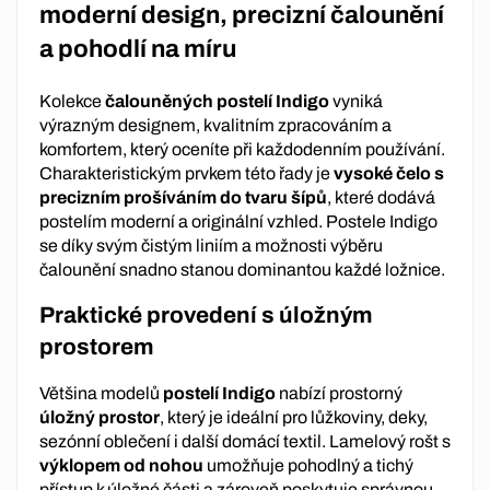
moderní design, precizní čalounění
a pohodlí na míru
Kolekce
čalouněných postelí Indigo
vyniká
výrazným designem, kvalitním zpracováním a
komfortem, který oceníte při každodenním používání.
Charakteristickým prvkem této řady je
vysoké čelo s
precizním prošíváním do tvaru šípů
, které dodává
postelím moderní a originální vzhled. Postele Indigo
se díky svým čistým liniím a možnosti výběru
čalounění snadno stanou dominantou každé ložnice.
Praktické provedení s úložným
prostorem
Většina modelů
postelí Indigo
nabízí prostorný
úložný prostor
, který je ideální pro lůžkoviny, deky,
sezónní oblečení i další domácí textil. Lamelový rošt s
výklopem od nohou
umožňuje pohodlný a tichý
přístup k úložné části a zároveň poskytuje správnou