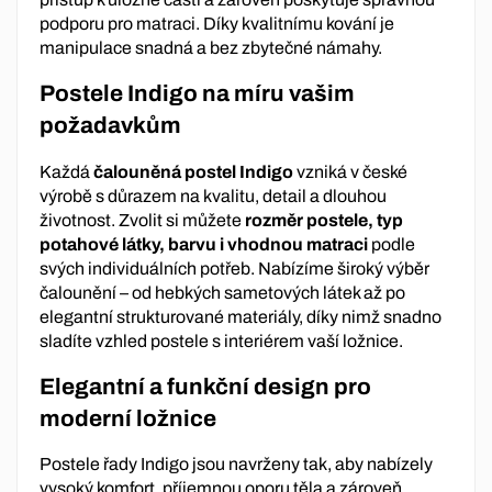
podporu pro matraci. Díky kvalitnímu kování je
manipulace snadná a bez zbytečné námahy.
Postele Indigo na míru vašim
požadavkům
Každá
čalouněná postel Indigo
vzniká v české
výrobě s důrazem na kvalitu, detail a dlouhou
životnost. Zvolit si můžete
rozměr postele, typ
potahové látky, barvu i vhodnou matraci
podle
svých individuálních potřeb. Nabízíme široký výběr
čalounění – od hebkých sametových látek až po
elegantní strukturované materiály, díky nimž snadno
sladíte vzhled postele s interiérem vaší ložnice.
Elegantní a funkční design pro
moderní ložnice
Postele řady Indigo jsou navrženy tak, aby nabízely
vysoký komfort, příjemnou oporu těla a zároveň